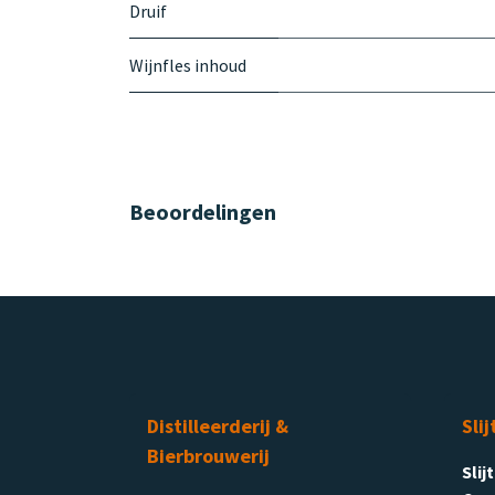
Druif
Wijnfles inhoud
Beoordelingen
Distilleerderij &
Slij
Bierbrouwerij
Slij