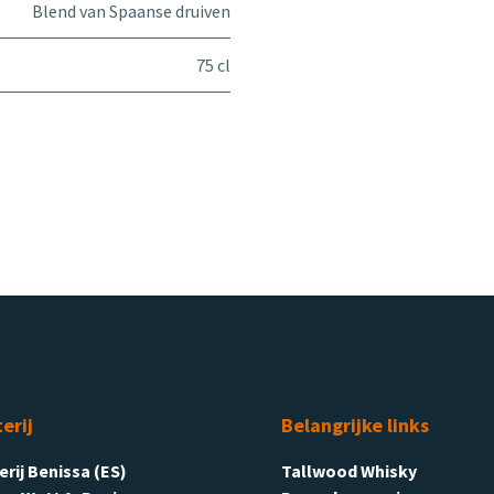
Blend van Spaanse druiven
75 cl
terij
Belangrijke links
terij Benissa (ES)
Tallwood Whisky