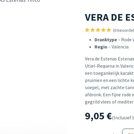
VERA DE E
(0 beoordel
Dranktype
– Rode 
Regio
– Valencia
Vera de Estenas Estenas 
Utiel-Requena in Valenc
een toegankelijk karakte
pruimen en een lichte kr
soepel, met zachte tann
afdronk. Een fijne rode w
gegrild vlees of medite
9,05
€
(Inclusief 