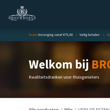
Overslaan naar inhoud
Homepage
Zakelijk
Gratis
bezorging vanaf €75,00 - Veilig betalen -
Gr
Welkom bij
BR
Kwaliteitsdranken voor thuisgenieters
Alle producten
Wijn
VERA DE ESTENA