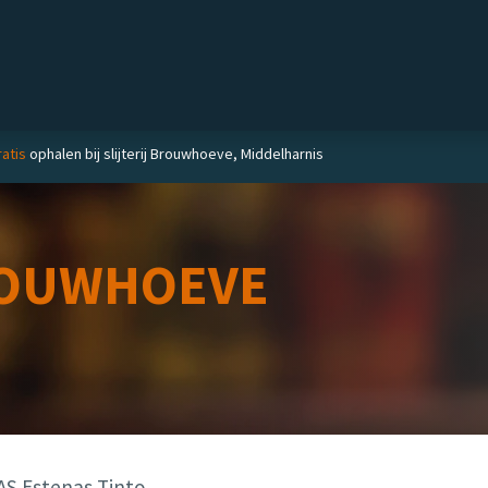
Private label
Delicatessen
Slijterij
Blog
atis
ophalen bij slijterij Brouwhoeve, Middelharnis
OUWHOEVE
S Estenas Tinto