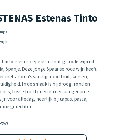
STENAS Estenas Tinto
ing)
wijn
Tinto is een soepele en fruitige rode wijn uit
ia, Spanje. Deze jonge Spaanse rode wijn heeft
r met aroma’s van rijp rood fruit, kersen,
uidigheid. In de smaak is hij droog, rond en
ines, frisse fruittonen en een aangename
ijn voor alledag, heerlijk bij tapas, pasta,
rrane gerechten.
btw)