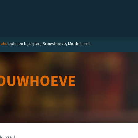
Private label
Delicatessen
Slijterij
Blog
atis
ophalen bij slijterij Brouwhoeve, Middelharnis
OUWHOEVE
ki 70cl