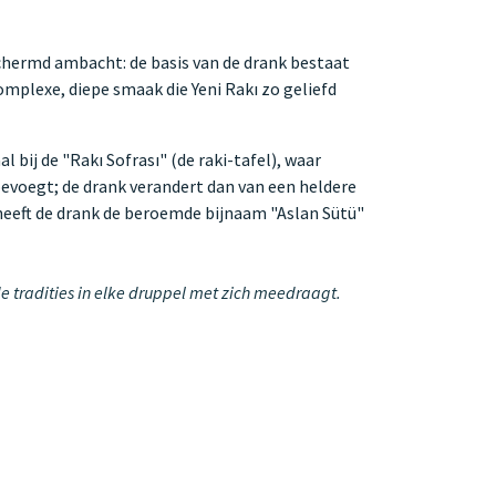
chermd ambacht: de basis van de drank bestaat
omplexe, diepe smaak die Yeni Rakı zo geliefd
 bij de "Rakı Sofrası" (de raki-tafel), waar
voegt; de drank verandert dan van een heldere
 heeft de drank de beroemde bijnaam "Aslan Sütü"
de tradities in elke druppel met zich meedraagt.