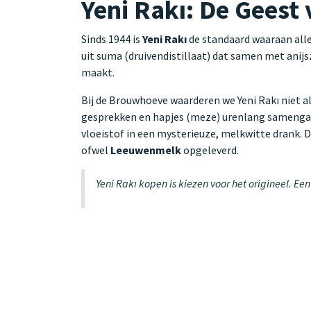
Yeni Rakı: De Geest 
Sinds 1944 is
Yeni Rakı
de standaard waaraan alle
uit suma (druivendistillaat) dat samen met anijs
maakt.
Bij de Brouwhoeve waarderen we Yeni Rakı niet all
gesprekken en hapjes (meze) urenlang samengaa
vloeistof in een mysterieuze, melkwitte drank. D
ofwel
Leeuwenmelk
opgeleverd.
Yeni Rakı kopen is kiezen voor het origineel. E