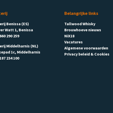
terij
Belangrijke links
terij Benissa (ES)
Tallwood Whisky
er Watt 1, Benissa
Brouwhoeve nieuws
660 290 259
NiX18
Vacatures
terij Middelharnis (NL)
Algemene voorwaarden
kepad 1c, Middelharnis
Privacy beleid & Cookies
187 234 100