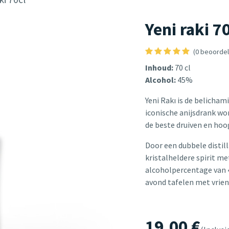
Yeni raki 7
(0 beoordel
Inhoud:
70 cl
Alcohol:
45%
Yeni Rakı is de belicham
iconische anijsdrank wor
de beste druiven en hoo
Door een dubbele distill
kristalheldere spirit m
alcoholpercentage van 4
avond tafelen met vrien
19,00
€