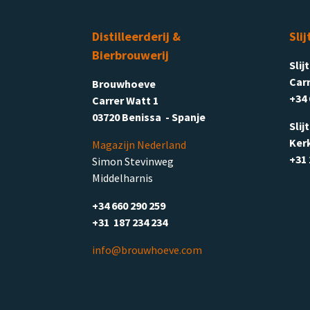
Distilleerderij &
Slij
Bierbrouwerij
Slij
Carr
Brouwhoeve
+34 
Carrer Watt 1
03720 Benissa - Spanje
Slij
Ker
Magazijn Nederland
+31 
Simon Stevinweg
Middelharnis
+34 660 290 259
+31 187 234 234
info@brouwhoeve.com