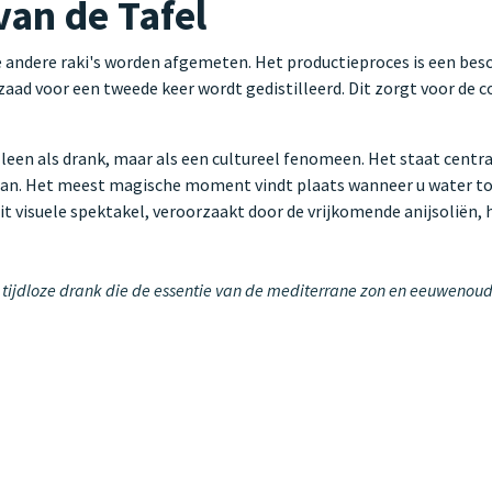
van de Tafel
 andere raki's worden afgemeten. Het productieproces is een bes
zaad voor een tweede keer wordt gedistilleerd. Dit zorgt voor de c
een als drank, maar als een cultureel fenomeen. Het staat centraal
n. Het meest magische moment vindt plaats wanneer u water toe
it visuele spektakel, veroorzaakt door de vrijkomende anijsoliën,
en tijdloze drank die de essentie van de mediterrane zon en eeuwenou