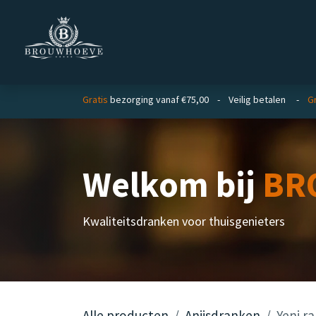
Overslaan naar inhoud
Homepage
Zakelijk
Gratis
bezorging vanaf €75,00 - Veilig betalen -
Gr
Welkom bij
BR
Kwaliteitsdranken voor thuisgenieters
Alle producten
Anijsdranken
Yeni ra