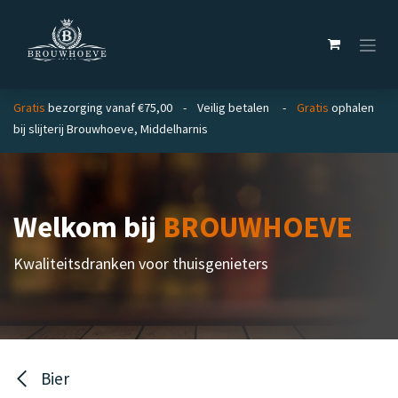
Overslaan naar inhoud
Gratis
bezorging vanaf €75,00 - Veilig betalen -
Gratis
ophalen
bij slijterij Brouwhoeve, Middelharnis
Welkom bij
BROUWHOEVE
Kwaliteitsdranken voor thuisgenieters
Bier