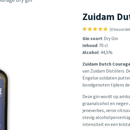
Zuidam Dut
(0 beoordel
Gin soort
: Dry Gin
Inhoud
: 70 cl
Alcohol
: 44,5%
Zuidam Dutch Courage
van Zuidam Distillers. 
Engelse soldaten putten
bondgenoten tijdens de
Deze gin wordt op ambach
graanalcohol en negen 
jeneverbes, verse citru
stevig alcoholpercenta
intensiteit en een krist