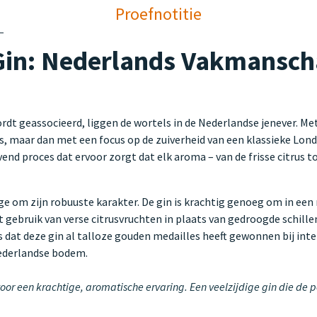
Proefnotitie
Gin: Nederlands Vakmansch
t geassocieerd, liggen de wortels in de Nederlandse jenever. Me
 maar dan met een focus op de zuiverheid van een klassieke Londo
ovend proces dat ervoor zorgt dat elk aroma – van de frisse citrus 
 om zijn robuuste karakter. De gin is krachtig genoeg om in een 
ebruik van verse citrusvruchten in plaats van gedroogde schillen g
s dat deze gin al talloze gouden medailles heeft gewonnen bij int
Nederlandse bodem.
oor een krachtige, aromatische ervaring. Een veelzijdige gin die de 