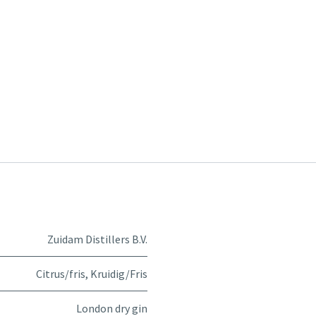
Zuidam Distillers B.V.
Citrus/fris
,
Kruidig/Fris
London dry gin