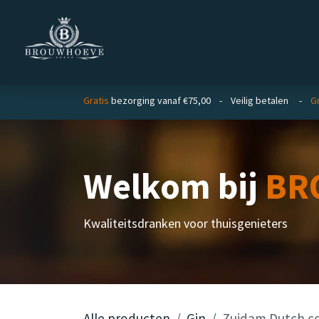
Overslaan naar inhoud
Homepage
Zakelijk
Gratis
bezorging vanaf €75,00 - Veilig betalen -
Gr
Welkom bij
BR
Kwaliteitsdranken voor thuisgenieters
Alle producten
Gin
Zuidam Dutch co