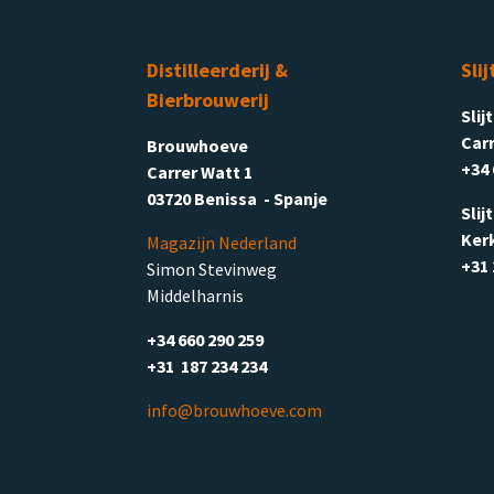
Distilleerderij &
Slij
Bierbrouwerij
Slij
Carr
Brouwhoeve
+34 
Carrer Watt 1
03720 Benissa - Spanje
Slij
Ker
Magazijn Nederland
+31 
Simon Stevinweg
Middelharnis
+34 660 290 259
+31 187 234 234
info@brouwhoeve.com