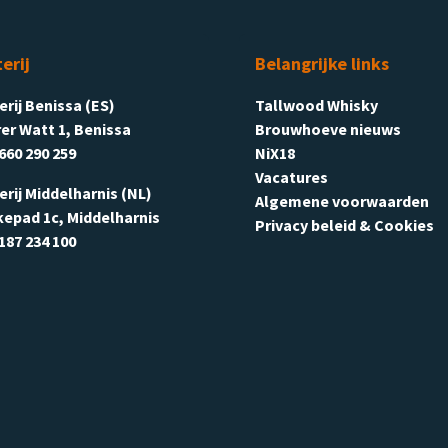
terij
Belangrijke links
terij Benissa (ES)
Tallwood Whisky
er Watt 1, Benissa
Brouwhoeve nieuws
660 290 259
NiX18
Vacatures
terij Middelharnis (NL)
Algemene voorwaarden
kepad 1c, Middelharnis
Privacy beleid & Cookies
187 234 100