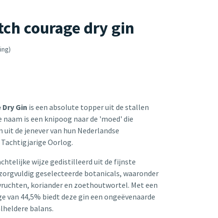
ch courage dry gin
ing)
 Dry Gin
is een absolute topper uit de stallen
De naam is een knipoog naar de 'moed' die
 uit de jenever van hun Nederlandse
 Tachtigjarige Oorlog.
telijke wijze gedistilleerd uit de fijnste
zorgvuldig geselecteerde botanicals, waaronder
svruchten, koriander en zoethoutwortel. Met een
ge van 44,5% biedt deze gin een ongeëvenaarde
alheldere balans.