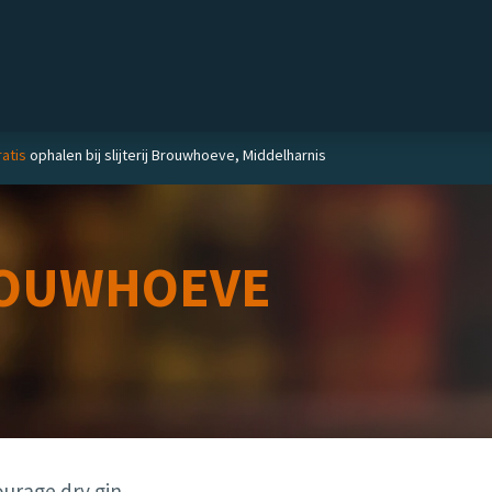
Private label
Delicatessen
Slijterij
Blog
atis
ophalen bij slijterij Brouwhoeve, Middelharnis
OUWHOEVE
urage dry gin