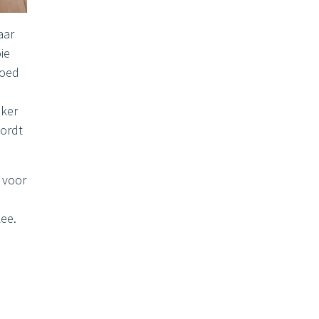
aar
ie
goed
eker
ordt
 voor
ee.