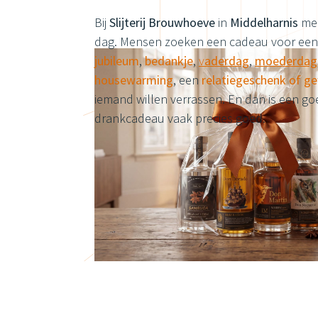
Bij
Slijterij Brouwhoeve
in
Middelharnis
mer
dag. Mensen zoeken een cadeau voor ee
jubileum
,
bedankje
,
v
aderdag
,
moederdag
housewarming
, een
relatiegeschenk of 
iemand willen verrassen. En dan is een g
drankcadeau vaak precies goed.