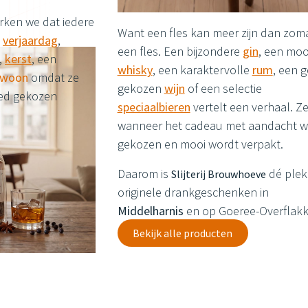
ken we dat iedere
Want een fles kan meer zijn dan zom
n
verjaardag
,
een fles. Een bijzondere
gin
, een moo
,
kerst
, een
whisky
, een karaktervolle
rum
, een 
gewoon
omdat ze
gekozen
wijn
of een selectie
oed gekozen
speciaalbieren
vertelt een verhaal. Z
wanneer het cadeau met aandacht w
gekozen en mooi wordt verpakt.
Daarom is
dé plek
Slijterij Brouwhoeve
originele drankgeschenken in
Middelharnis
en op Goeree-Overflakk
Bekijk alle producten