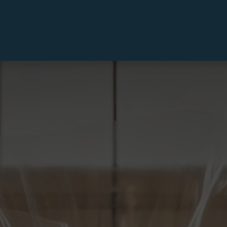
Private label
Delicatessen
Slijterij
Blog