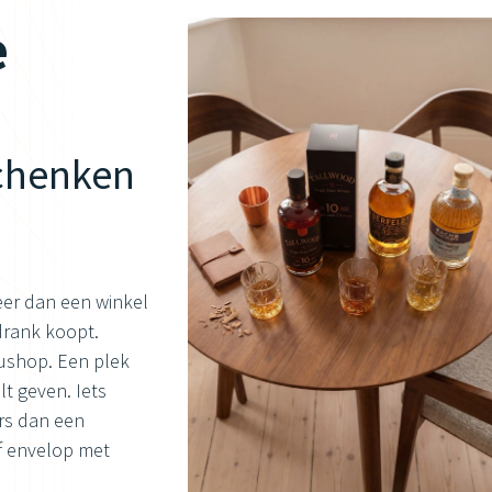
e
schenken
eer dan een winkel
 drank koopt.
eaushop. Een plek
lt geven. Iets
rs dan een
f envelop met