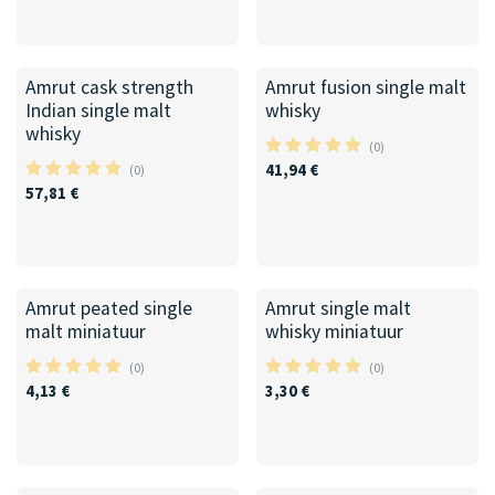
Amrut cask strength
Amrut fusion single malt
Indian single malt
whisky
whisky
(0)
41,94
€
(0)
57,81
€
Amrut peated single
Amrut single malt
malt miniatuur
whisky miniatuur
(0)
(0)
4,13
€
3,30
€