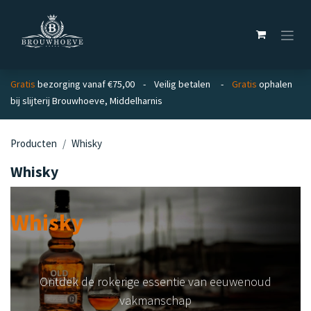
Overslaan naar inhoud
Gratis
bezorging vanaf €75,00 - Veilig betalen -
Gratis
ophalen
bij slijterij Brouwhoeve, Middelharnis
Producten
Whisky
Whisky
Whisky
Ontdek de rokerige essentie van eeuwenoud
vakmanschap