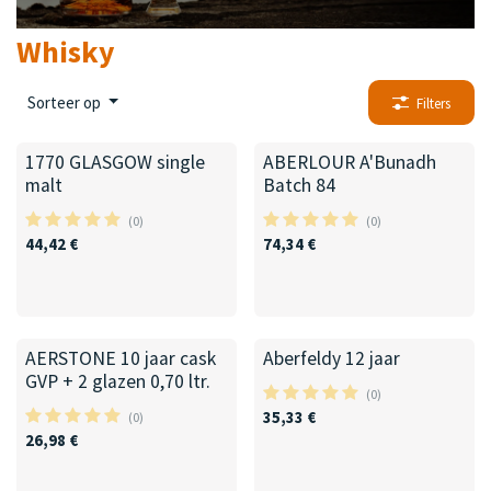
Whisky
Sorteer op
Filters
1770 GLASGOW single
ABERLOUR A'Bunadh
malt
Batch 84
(0)
(0)
44,42
€
74,34
€
AERSTONE 10 jaar cask
Aberfeldy 12 jaar
GVP + 2 glazen 0,70 ltr.
(0)
35,33
€
(0)
26,98
€