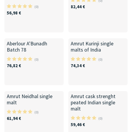
(0)
82,44
€
(0)
56,98
€
Aberlour A'Bunadh
Amrut Kurinji single
Batch 78
malts of India
(0)
(0)
76,82
€
74,34
€
Amrut Neidhal single
Amrut cask strenght
malt
peated Indian single
malt
(0)
61,94
€
(0)
59,46
€