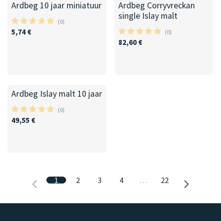
Ardbeg 10 jaar miniatuur
Ardbeg Corryvreckan
single Islay malt
(0)
5,74
€
(0)
82,60
€
Ardbeg Islay malt 10 jaar
(0)
49,55
€
1
2
3
4
…
22