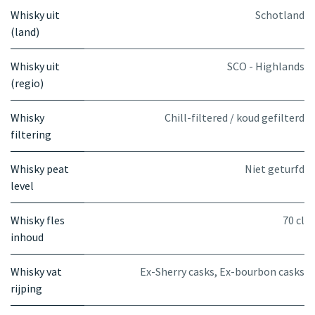
Whisky uit
Schotland
(land)
Whisky uit
SCO - Highlands
(regio)
Whisky
Chill-filtered / koud gefilterd
filtering
Whisky peat
Niet geturfd
level
Whisky fles
70 cl
inhoud
Whisky vat
Ex-Sherry casks
,
Ex-bourbon casks
rijping