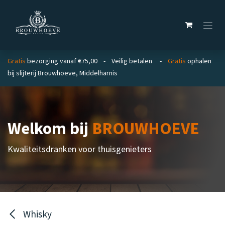
Overslaan naar inhoud
Gratis
bezorging vanaf €75,00 - Veilig betalen -
Gratis
ophalen
bij slijterij Brouwhoeve, Middelharnis
Welkom bij
BROUWHOEVE
Kwaliteitsdranken voor thuisgenieters
Whisky