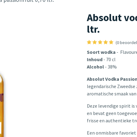
Absolut vo
ltr.
(0 beoordel
Soort wodka
- Flavour
Inhoud
- 70 cl
Alcohol
- 38%
Absolut Vodka Passion
legendarische Zweedse 
aromatische smaak van 
Deze levendige spirit is
en bevat geen toegevoeg
frisse en authentieke t
Een onmisbare favoriet 