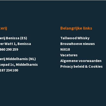
terij
Belangrijke links
terij Benissa (ES)
Tallwood Whisky
er Watt 1, Benissa
Brouwhoeve nieuws
660 290 259
NiX18
Vacatures
terij Middelharnis (NL)
Algemene voorwaarden
kepad 1c, Middelharnis
Privacy beleid & Cookies
187 234 100