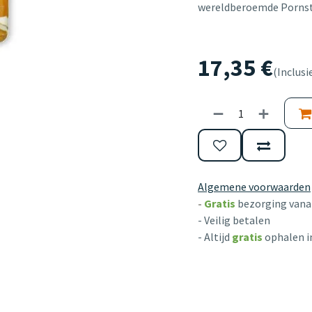
wereldberoemde Pornsta
17,35
€
(Inclusi
Algemene voorwaarden
-
Gratis
bezorging vanaf
- Veilig betalen
- Altijd
gratis
ophalen i