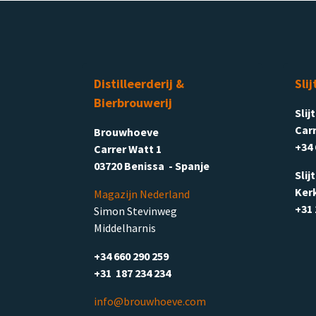
Distilleerderij &
Slij
Bierbrouwerij
Slij
Carr
Brouwhoeve
+34 
Carrer Watt 1
03720 Benissa - Spanje
Slij
Ker
Magazijn Nederland
+31 
Simon Stevinweg
Middelharnis
+34 660 290 259
+31 187 234 234
info@brouwhoeve.com