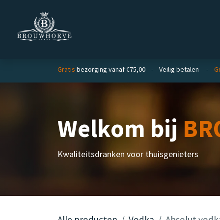
Overslaan naar inhoud
Homepage
Zakelijk
Gratis
bezorging vanaf €75,00 - Veilig betalen -
Gr
Welkom bij
BR
Kwaliteitsdranken voor thuisgenieters
Alle producten
Vodka
Absolut vodka