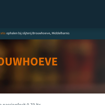
Private label
Delicatessen
Slijterij
Blog
atis
ophalen bij slijterij Brouwhoeve, Middelharnis
OUWHOEVE
 passionfruit 0,70 ltr.