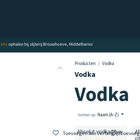
Private label
Delicatessen
Slijterij
Blog
atis
ophalen bij slijterij Brouwhoeve, Middelharnis
Producten
Vodka
Vodka
Vodka
Naam (A-Z)
Sorteer op:
Absolut vodka blue
A
Toevoegen aan verlanglijst
Toevoege
ci