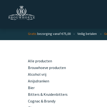
Overslaan naar inhoud
Homepage
Zakelijk
Gratis
bezorging vanaf €75,00 - Veilig betalen -
Gr
Categorieën
Alle producten
Brouwhoeve producten
Alcohol vrij
Anijsdranken
Bier
Bitters & Kruidenbitters
Cognac & Brandy