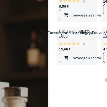
16
(0)
9,50
€
Toevoegen aan wink
Esbjaerg vodka
E
Toevoegen aan verlanglijst
Toevoege
100cl
z
(0)
15,66
€
4,
Toevoegen aan wink