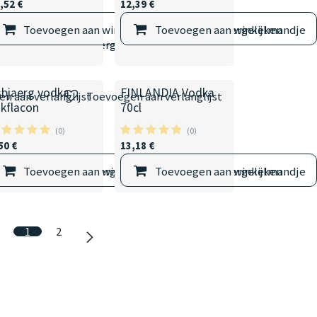
,52
€
12,39
€
Toevoegen aan winkelmandje
Toevoegen aan winkelmandje
Vergelijken
elmandje
Vergelijken
sbjaerg vodka
FINLANDIA Vodka
n aan verlanglijst
Toevoegen aan verlanglijst
akflacon
70cl
(0)
(0)
50
€
13,18
€
elmandje
Toevoegen aan winkelmandje
Vergelijken
Toevoegen aan winkelmandje
Vergelijken
1
2