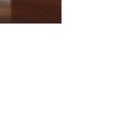
terij
Belangrijke links
terij Benissa (ES)
Tallwood Whisky
er Watt 1, Benissa
Brouwhoeve nieuws
660 290 259
NiX18