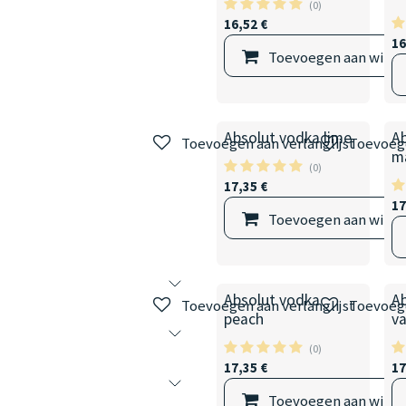
(0)
16,52
€
16
Toevoegen aan wink
Absolut vodka lime
A
Toevoegen aan verlanglijst
Toevoege
m
(0)
17,35
€
17
Toevoegen aan wink
Absolut vodka
A
Toevoegen aan verlanglijst
Toevoege
peach
va
(0)
17,35
€
17
Toevoegen aan wink