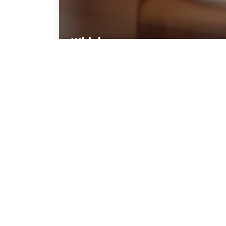
Whisky
Bekijk alle whisky´s
Distilleerderij &
Slij
Slij
Bierbrouwerij
Carr
Brouwhoeve
+34 