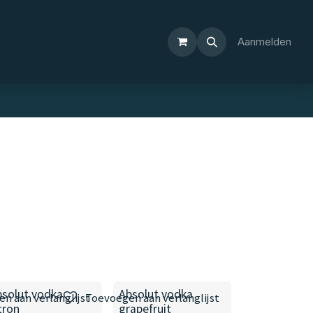
Aanmelden
bsolut vodka
Absolut vodka
n aan verlanglijst
Toevoegen aan verlanglijst
tron
grapefruit