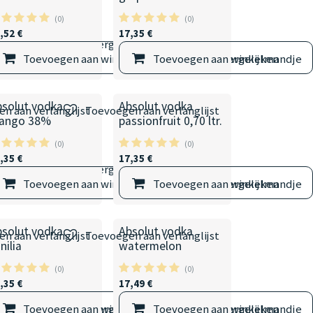
(0)
(0)
,52
€
17,35
€
elmandje
Vergelijken
Toevoegen aan winkelmandje
Toevoegen aan winkelmandje
Vergelijken
bsolut vodka
Absolut vodka
n aan verlanglijst
Toevoegen aan verlanglijst
ango 38%
passionfruit 0,70 ltr.
(0)
(0)
,35
€
17,35
€
elmandje
Vergelijken
Toevoegen aan winkelmandje
Toevoegen aan winkelmandje
Vergelijken
bsolut vodka
Absolut vodka
n aan verlanglijst
Toevoegen aan verlanglijst
nilia
watermelon
(0)
(0)
,35
€
17,49
€
elmandje
Toevoegen aan winkelmandje
Vergelijken
Toevoegen aan winkelmandje
Vergelijken