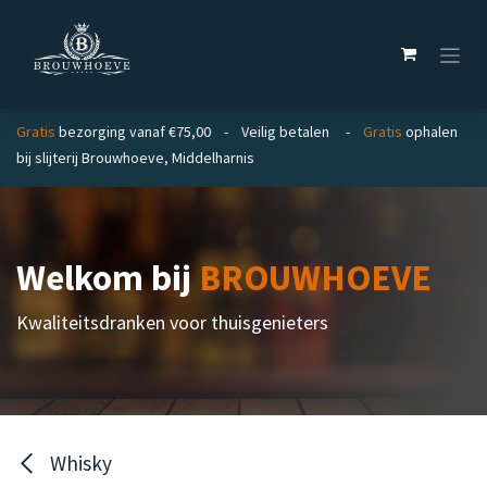
Overslaan naar inhoud
Gratis
bezorging vanaf €75,00 - Veilig betalen -
Gratis
ophalen
bij slijterij Brouwhoeve, Middelharnis
Welkom bij
BROUWHOEVE
Kwaliteitsdranken voor thuisgenieters
Whisky