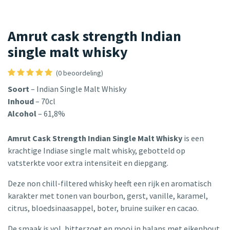
Amrut cask strength Indian
single malt whisky
(0 beoordeling)
Soort
– Indian Single Malt Whisky
Inhoud
– 70cl
Alcohol
– 61,8%
Amrut Cask Strength Indian Single Malt Whisky
is een
krachtige Indiase single malt whisky, gebotteld op
vatsterkte voor extra intensiteit en diepgang.
Deze non chill-filtered whisky heeft een rijk en aromatisch
karakter met tonen van bourbon, gerst, vanille, karamel,
citrus, bloedsinaasappel, boter, bruine suiker en cacao.
De smaak is vol, bitterzoet en mooi in balans met eikenhout