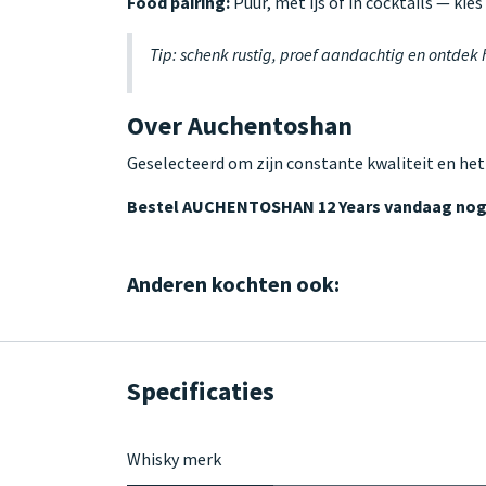
Food pairing:
Puur, met ijs of in cocktails — kie
Tip: schenk rustig, proef aandachtig en ontdek
Over Auchentoshan
Geselecteerd om zijn constante kwaliteit en het
Bestel AUCHENTOSHAN 12 Years vandaag no
Anderen kochten ook:
Specificaties
Whisky merk