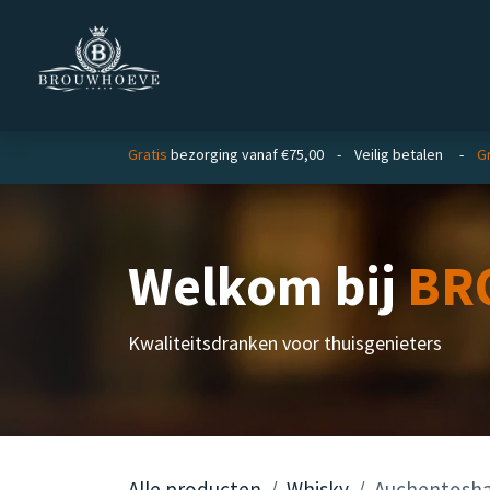
Overslaan naar inhoud
Homepage
Zakelijk
Gratis
bezorging vanaf €75,00 - Veilig betalen -
Gr
Welkom bij
BR
Kwaliteitsdranken voor thuisgenieters
Alle producten
Whisky
Auchentosha