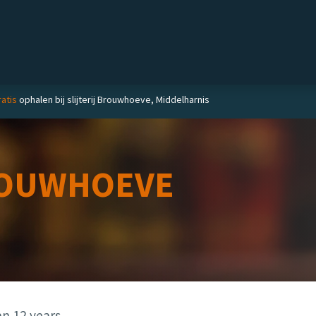
Private label
Delicatessen
Slijterij
Blog
atis
ophalen bij slijterij Brouwhoeve, Middelharnis
OUWHOEVE
n 12 years