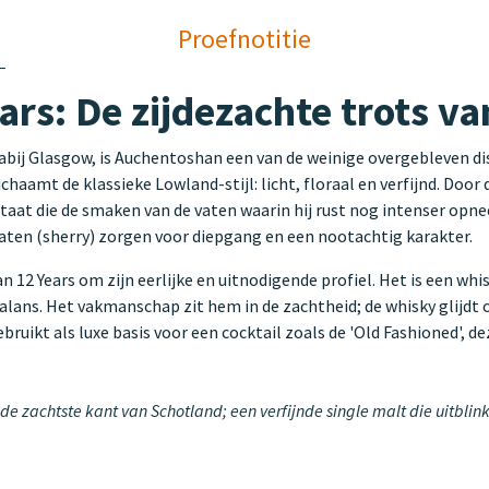
Proefnotitie
rs: De zijdezachte trots v
nabij Glasgow, is Auchentoshan een van de weinige overgebleven dis
chaamt de klassieke Lowland-stijl: licht, floraal en verfijnd. Door
taat die de smaken van de vaten waarin hij rust nog intenser opn
 vaten (sherry) zorgen voor diepgang en een nootachtig karakter.
12 Years om zijn eerlijke en uitnodigende profiel. Het is een wh
balans. Het vakmanschap zit hem in de zachtheid; de whisky glijdt 
ruikt als luxe basis voor een cocktail zoals de 'Old Fashioned', de
de zachtste kant van Schotland; een verfijnde single malt die uitblin