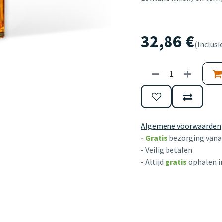
32,86
€
(Inclusi
Algemene voorwaarden
-
Gratis
bezorging vanaf
- Veilig betalen
- Altijd
gratis
ophalen i