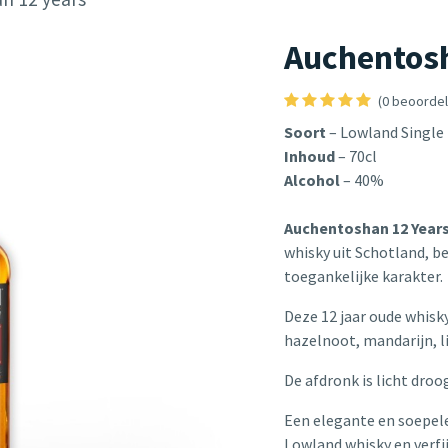
Auchentosh
(0 beoordel
Soort
– Lowland Single
Inhoud
– 70cl
Alcohol
– 40%
Auchentoshan 12 Year
whisky uit Schotland, be
toegankelijke karakter.
Deze 12 jaar oude whisky
hazelnoot, mandarijn, l
De afdronk is licht droo
Een elegante en soepele
Lowland whisky en verfi