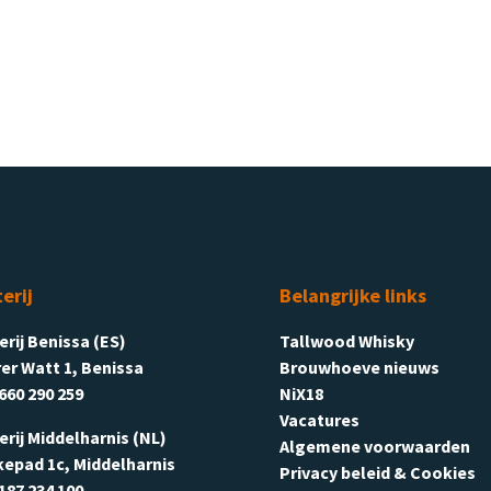
terij
Belangrijke links
terij Benissa (ES)
Tallwood Whisky
er Watt 1, Benissa
Brouwhoeve nieuws
660 290 259
NiX18
Vacatures
terij Middelharnis (NL)
Algemene voorwaarden
kepad 1c, Middelharnis
Privacy beleid & Cookies
187 234 100