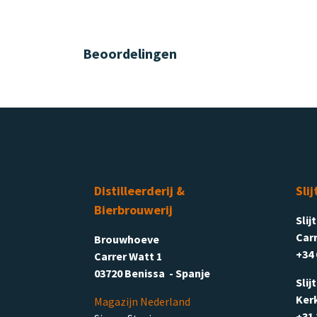
Beoordelingen
Distilleerderij &
Slij
Bierbrouwerij
Slij
Carr
Brouwhoeve
+34 
Carrer Watt 1
03720 Benissa - Spanje
Slij
Ker
Magazijn Nederland
+31 