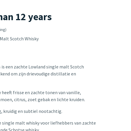
an 12 years
ing)
 Malt Scotch Whisky
s
is een zachte Lowland single malt Scotch
kend om zijn drievoudige distillatie en
 heeft frisse en zachte tonen van vanille,
imoen, citrus, zoet gebak en lichte kruiden.
g, kruidig en subtiel nootachtig.
 single malt whisky voor liefhebbers van zachte
jnde Schotse whisky.