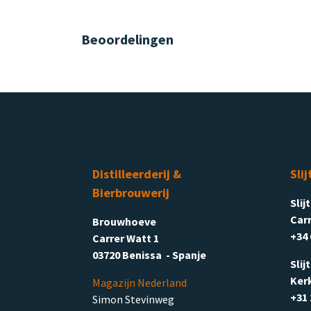
Beoordelingen
Distilleerderij &
Slij
Bierbrouwerij
Slij
Carr
Brouwhoeve
+34 
Carrer Watt 1
03720 Benissa - Spanje
Slij
Ker
Magazijn Nederland
+31 
Simon Stevinweg