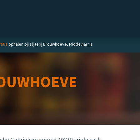
Private label
Delicatessen
Slijterij
Blog
atis
ophalen bij slijterij Brouwhoeve, Middelharnis
OUWHOEVE
che Gabrielsen cognac VSOP triple cask