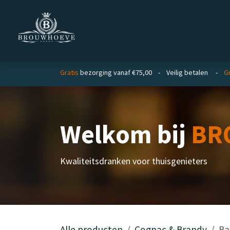
Overslaan naar inhoud
Homepage
Zakelijk
Gratis
bezorging vanaf €75,00 - Veilig betalen -
Gr
Welkom bij
BR
Kwaliteitsdranken voor thuisgenieters
Alle producten
Cognac & Brandy
Ba