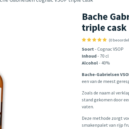
Bache Gabr
triple cask
(0 beoordel
Soort
- Cognac VSOP
Inhoud
- 70 cl
Alcohol
- 40%
Bache-Gabrielsen VSOP
een van de meest geresp
Zoals de naam al verklap
stand gekomen door een 
vaten.
Deze methode zorgt voor
smakenpalet van rijp fru