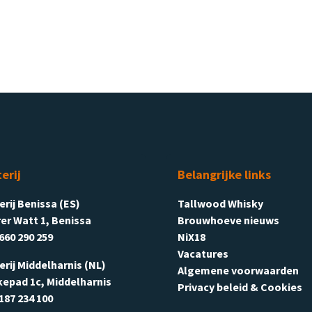
terij
Belangrijke links
terij Benissa (ES)
Tallwood Whisky
er Watt 1, Benissa
Brouwhoeve nieuws
660 290 259
NiX18
Vacatures
terij Middelharnis (NL)
Algemene voorwaarden
kepad 1c, Middelharnis
Privacy beleid & Cookies
187 234 100