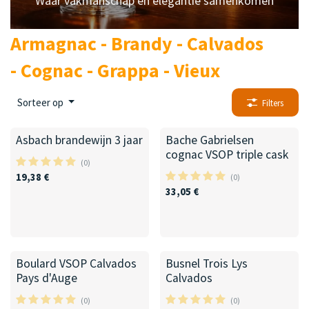
Waar vakmanschap en elegantie samenkomen
Armagnac -
Brandy -
Calvados
-
Cognac - Grappa - Vieux
Sorteer op
Filters
Asbach brandewijn 3 jaar
Bache Gabrielsen
cognac VSOP triple cask
(0)
19,38
€
(0)
33,05
€
Boulard VSOP Calvados
Busnel Trois Lys
Pays d'Auge
Calvados
(0)
(0)