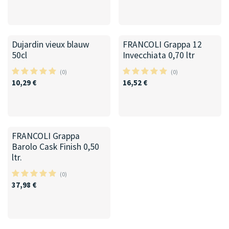
50cl
Dujardin vieux blauw
FRANCOLI Grappa 12
50cl
Invecchiata 0,70 ltr
(0)
(0)
10,29
€
16,52
€
FRANCOLI Grappa
Barolo Cask Finish 0,50
ltr.
(0)
37,98
€