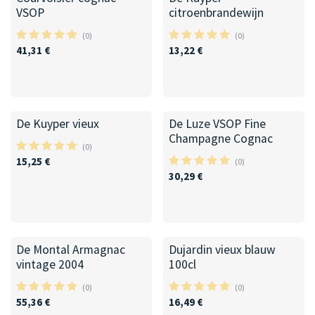
VSOP
citroenbrandewijn
(0)
(0)
41,31
€
13,22
€
De Kuyper vieux
De Luze VSOP Fine
Champagne Cognac
(0)
15,25
€
(0)
30,29
€
100cl
De Montal Armagnac
Dujardin vieux blauw
vintage 2004
100cl
(0)
(0)
55,36
€
16,49
€