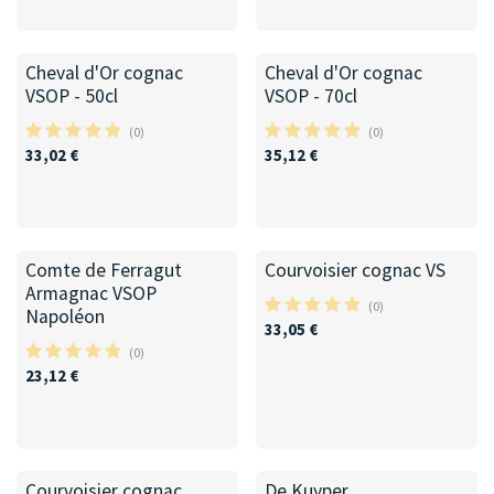
50cl
70cl
Cheval d'Or cognac
Cheval d'Or cognac
VSOP - 50cl
VSOP - 70cl
(0)
(0)
33,02
€
35,12
€
Comte de Ferragut
Courvoisier cognac VS
Armagnac VSOP
(0)
Napoléon
33,05
€
(0)
23,12
€
Courvoisier cognac
De Kuyper