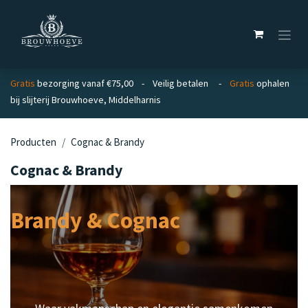
Overslaan naar inhoud
Gratis
bezorging vanaf €75,00 - Veilig betalen -
Gratis
ophalen
bij slijterij Brouwhoeve, Middelharnis
Producten
Cognac & Brandy
Cognac & Brandy
Brandy & Cognac