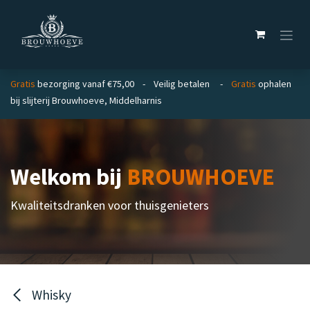
Overslaan naar inhoud
Gratis
bezorging vanaf €75,00 - Veilig betalen -
Gratis
ophalen
bij slijterij Brouwhoeve, Middelharnis
Welkom bij
BROUWHOEVE
Kwaliteitsdranken voor thuisgenieters
Whisky