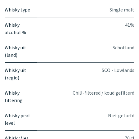
Whisky type
Single malt
Whisky
41%
alcohol %
Whisky uit
Schotland
(land)
Whisky uit
SCO - Lowlands
(regio)
Whisky
Chill-filtered / koud gefilterd
filtering
Whisky peat
Niet geturfd
level
Whisky fles
70 cl