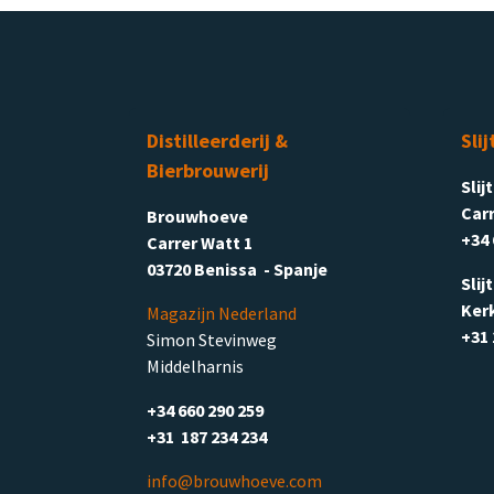
Distilleerderij &
Slij
Bierbrouwerij
Slij
Carr
Brouwhoeve
+34 
Carrer Watt 1
03720 Benissa - Spanje
Slij
Ker
Magazijn Nederland
+31 
Simon Stevinweg
Middelharnis
+34 660 290 259
+31 187 234 234
info@brouwhoeve.com