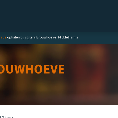
Private label
Delicatessen
Slijterij
Blog
atis
ophalen bij slijterij Brouwhoeve, Middelharnis
OUWHOEVE
10 jaar