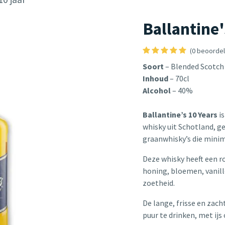
Ballantine'
(0 beoordel
Soort
– Blended Scotch
Inhoud
– 70cl
Alcohol
– 40%
Ballantine’s 10 Years
i
whisky uit Schotland, g
graanwhisky’s die minim
Deze whisky heeft een r
honing, bloemen, vanill
zoetheid.
De lange, frisse en zach
puur te drinken, met ijs