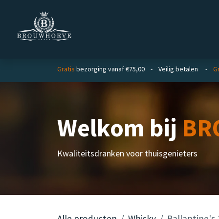
Overslaan naar inhoud
Homepage
Zakelijk
Gratis
bezorging vanaf €75,00 - Veilig betalen -
Gr
Welkom bij
BR
Kwaliteitsdranken voor thuisgenieters
Alle producten
Whisky
Ballantine's 