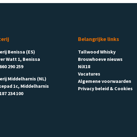
terij
Belangrijke links
terij Benissa (ES)
Tallwood Whisky
er Watt 1, Benissa
Brouwhoeve nieuws
660 290 259
NiX18
Vacatures
terij Middelharnis (NL)
Algemene voorwaarden
kepad 1c, Middelharnis
Privacy beleid & Cookies
187 234 100