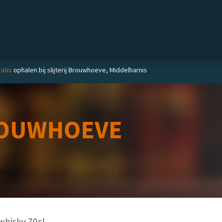
Private label
Delicatessen
Slijterij
Blog
atis
ophalen bij slijterij Brouwhoeve, Middelharnis
OUWHOEVE
 whisky 70cl