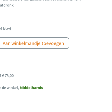
afdronk.
ef btw)
Aan winkelmandje toevoegen
 € 75,00
n de winkel,
Middelharnis