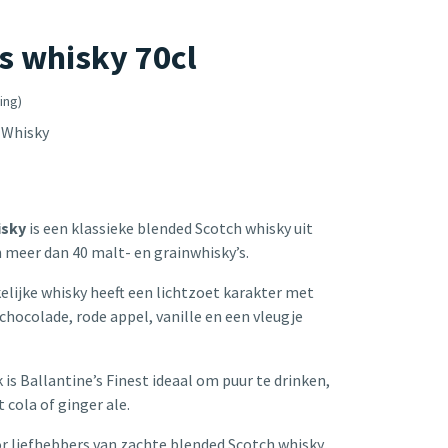
's whisky 70cl
ing)
 Whisky
isky
is een klassieke blended Scotch whisky uit
 meer dan 40 malt- en grainwhisky’s.
lijke whisky heeft een lichtzoet karakter met
hocolade, rode appel, vanille en een vleugje
is Ballantine’s Finest ideaal om puur te drinken,
t cola of ginger ale.
r liefhebbers van zachte blended Scotch whisky