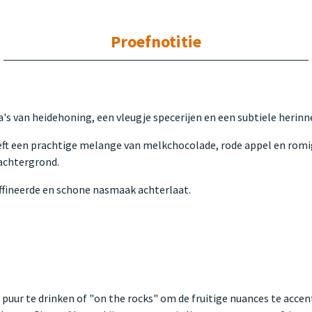
Proefnotitie
 van heidehoning, een vleugje specerijen en een subtiele herinn
eft een prachtige melange van melkchocolade, rode appel en romig
 achtergrond.
affineerde en schone nasmaak achterlaat.
uur te drinken of "on the rocks" om de fruitige nuances te accen