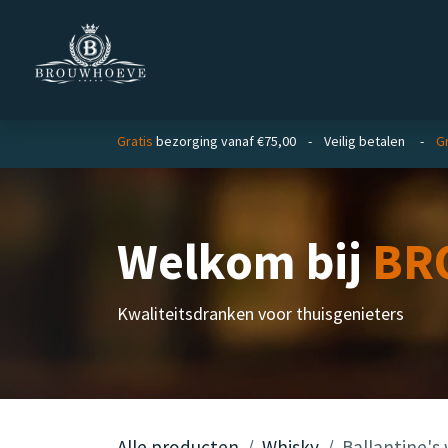
Overslaan naar inhoud
Homepage
Zakelijk
Gratis
bezorging vanaf €75,00 - Veilig betalen -
Gr
Welkom bij
BR
Kwaliteitsdranken voor thuisgenieters
Alle producten
Whisky
Ballantine's