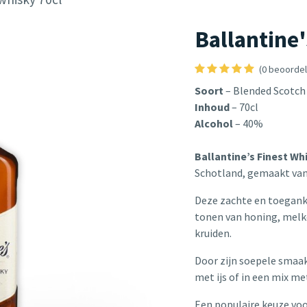
Ballantine
(0 beoordel
Soort
– Blended Scotch
Inhoud
– 70cl
Alcohol
– 40%
Ballantine’s Finest Wh
Schotland, gemaakt van
Deze zachte en toeganke
tonen van honing, melkc
kruiden.
Door zijn soepele smaak 
met ijs of in een mix me
Een populaire keuze voo