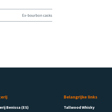
Ex-bourbon casks
terij
Belangrijke links
terij Benissa (ES)
Tallwood Whisky