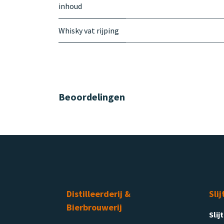
inhoud
Whisky vat rijping
Beoordelingen
Distilleerderij &
Slij
Bierbrouwerij
Slij