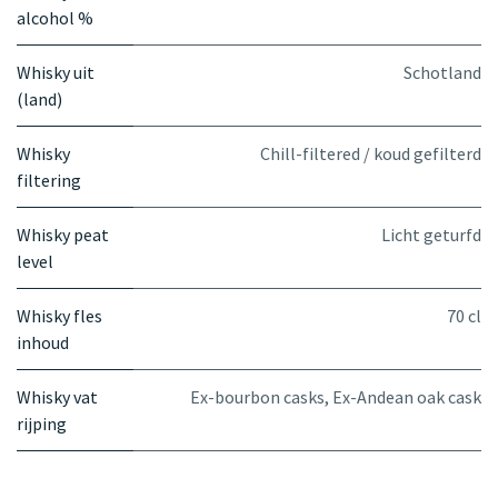
alcohol %
Whisky uit
Schotland
(land)
Whisky
Chill-filtered / koud gefilterd
filtering
Whisky peat
Licht geturfd
level
Whisky fles
70 cl
inhoud
Whisky vat
Ex-bourbon casks
,
Ex-Andean oak cask
rijping