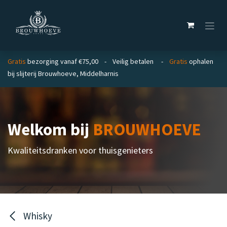
Overslaan naar inhoud
Gratis
bezorging vanaf €75,00 - Veilig betalen -
Gratis
ophalen
bij slijterij Brouwhoeve, Middelharnis
Welkom bij
BROUWHOEVE
Kwaliteitsdranken voor thuisgenieters
Whisky