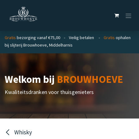
Overslaan naar inhoud
Gratis
bezorging vanaf €75,00 - Veilig betalen -
Gratis
ophalen
bij slijterij Brouwhoeve, Middelharnis
Welkom bij
BROUWHOEVE
Kwaliteitsdranken voor thuisgenieters
Whisky