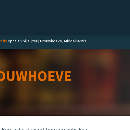
Private label
Delicatessen
Slijterij
Blog
atis
ophalen bij slijterij Brouwhoeve, Middelharnis
OUWHOEVE
e Kentucky straight bourbon whiskey