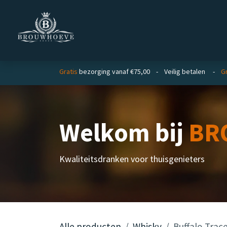
Overslaan naar inhoud
Homepage
Zakelijk
Gratis
bezorging vanaf €75,00 - Veilig betalen -
Gr
Welkom bij
BR
Kwaliteitsdranken voor thuisgenieters
Alle producten
Whisky
Buffalo Trac