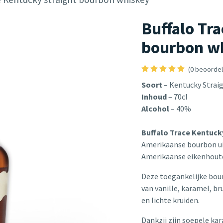
Buffalo Tr
bourbon w
(0 beoordel
Soort
– Kentucky Strai
Inhoud
– 70cl
Alcohol
– 40%
Buffalo Trace Kentuck
Amerikaanse bourbon ui
Amerikaanse eikenhout
Deze toegankelijke bou
van vanille, karamel, br
en lichte kruiden.
Dankzij zijn soepele kara