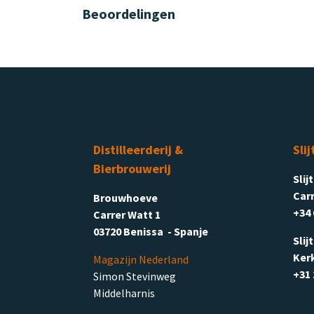
Beoordelingen
Distilleerderij &
Slij
Bierbrouwerij
Slij
Carr
Brouwhoeve
+34 
Carrer Watt 1
03720 Benissa - Spanje
Slij
Ker
Magazijn Nederland
+31 
Simon Stevinweg
Middelharnis