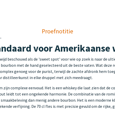
Proefnotitie
tandaard voor Amerikaanse
jd beschouwd als de 'sweet spot' voor wie op zoek is naar de ulti
e bourbon met de hand geselecteerd uit de beste vaten. Wat deze re
mplex genoeg voor de purist, terwijl de zachte afdronk hem toeg
r distilleerkunst in elke druppel met zich meedraagt.
 zijn complexe eenvoud. Het is een whiskey die laat zien dat de c
out leidt tot een ongekende harmonie. De combinatie van de romig
re smaakbeleving dan menig andere bourbon. Het is een moderne kl
kende verfijning. De 70 cl fles is met precisie gevuld om de rijke