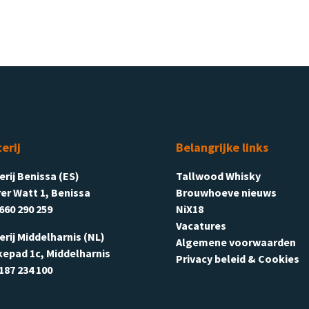
terij
Belangrijke links
terij Benissa (ES)
Tallwood Whisky
er Watt 1, Benissa
Brouwhoeve nieuws
660 290 259
NiX18
Vacatures
terij Middelharnis (NL)
Algemene voorwaarden
kepad 1c, Middelharnis
Privacy beleid & Cookies
187 234 100