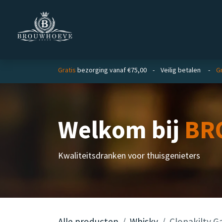
Overslaan naar inhoud
Homepage
Zakelijk
Gratis
bezorging vanaf €75,00 - Veilig betalen -
Gr
Welkom bij
BR
Kwaliteitsdranken voor thuisgenieters
Alle producten
Whisky
Clonakilty G