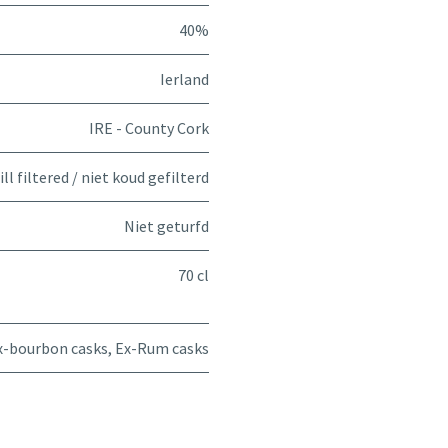
40%
Ierland
IRE - County Cork
ll filtered / niet koud gefilterd
Niet geturfd
70 cl
x-bourbon casks
,
Ex-Rum casks