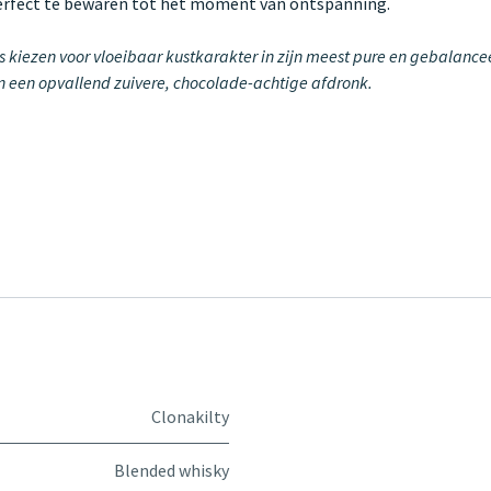
perfect te bewaren tot het moment van ontspanning.
is kiezen voor vloeibaar kustkarakter in zijn meest pure en gebalance
 en een opvallend zuivere, chocolade-achtige afdronk.
Clonakilty
Blended whisky