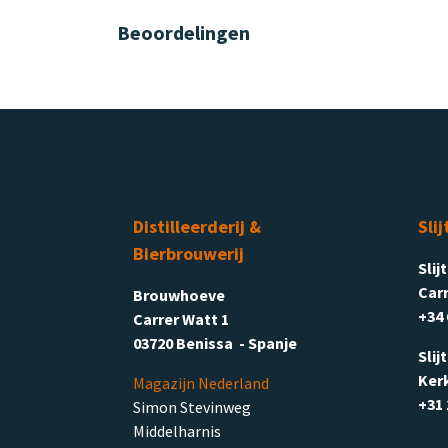
Beoordelingen
Distilleerderij &
Slij
Bierbrouwerij
Slij
Carr
Brouwhoeve
+34 
Carrer Watt 1
03720 Benissa - Spanje
Slij
Ker
Magazijn Nederland
+31 
Simon Stevinweg
Middelharnis