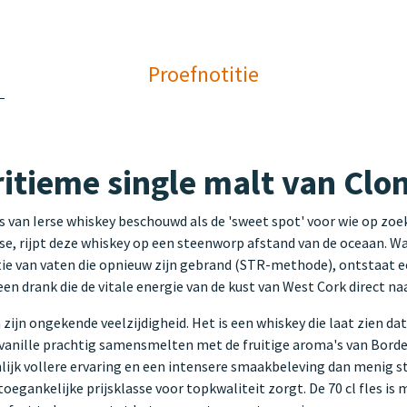
Proefnotitie
itieme single malt van Clon
 van Ierse whiskey beschouwd als de 'sweet spot' voor wie op zoek
e, rijpt deze whiskey op een steenworp afstand van de oceaan. Wat
tie van vaten die opnieuw zijn gebrand (STR-methode), ontstaat een
en drank die de vitale energie van de kust van West Cork direct na
ijn ongekende veelzijdigheid. Het is een whiskey die laat zien da
 vanille prachtig samensmelten met de fruitige aroma's van Bord
nlijk vollere ervaring en een intensere smaakbeleving dan menig s
n toegankelijke prijsklasse voor topkwaliteit zorgt. De 70 cl fles 