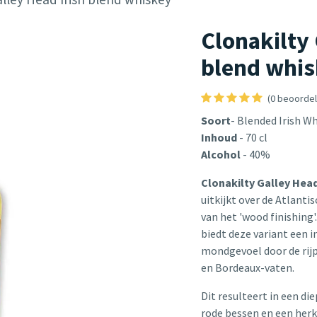
Clonakilty 
blend whi
(0 beoordel
Soort
- Blended Irish W
Inhoud
- 70 cl
Alcohol
- 40%
Clonakilty Galley Hea
uitkijkt over de Atlanti
van het 'wood finishing
biedt deze variant een 
mondgevoel door de rijp
en Bordeaux-vaten.
Dit resulteert in een d
rode bessen en een herk