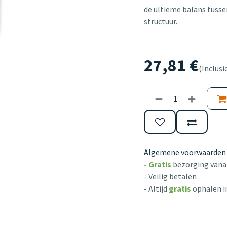
de ultieme balans tussen
structuur.
27,81
€
(Inclusi
Algemene voorwaarden
-
Gratis
bezorging vanaf
- Veilig betalen
- Altijd
gratis
ophalen i