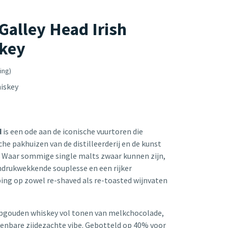
Galley Head Irish
skey
ing)
hiskey
d
is een ode aan de iconische vuurtoren die
sche pakhuizen van de distilleerderij en de kunst
'. Waar sommige single malts zwaar kunnen zijn,
indrukwekkende souplesse en een rijker
ing op zowel re-shaved als re-toasted wijnvaten
iepgouden whiskey vol tonen van melkchocolade,
enbare zijdezachte vibe. Gebotteld op 40% voor