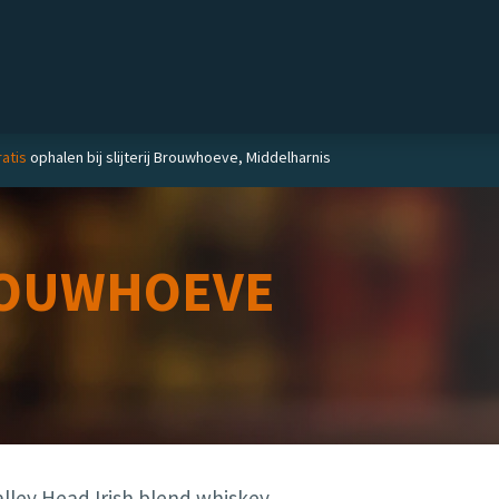
Private label
Delicatessen
Slijterij
Blog
atis
ophalen bij slijterij Brouwhoeve, Middelharnis
OUWHOEVE
alley Head Irish blend whiskey