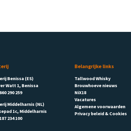
terij
Belangrijke links
terij Benissa (ES)
Tallwood Whisky
er Watt 1, Benissa
Brouwhoeve nieuws
660 290 259
NiX18
Vacatures
terij Middelharnis (NL)
Algemene voorwaarden
kepad 1c, Middelharnis
Privacy beleid & Cookies
187 234 100