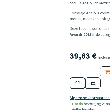
tequila-regio van Mexic
Corralejo Añejo is voora
met ijs, maar kan ook g
Deze tequila won onder 
Awards 2015
in de categ
39,63
€
(Inclusi
Algemene voorwaarden
-
Gratis
bezorging vanaf
- Veilig betalen