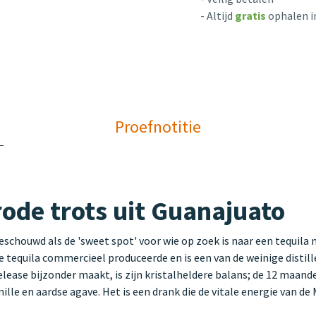
- Altijd
gratis
ophalen i
Proefnotitie
rode trots uit Guanajuato
schouwd als de 'sweet spot' voor wie op zoek is naar een tequila 
ie tequila commercieel produceerde en is een van de weinige disti
release bijzonder maakt, is zijn kristalheldere balans; de 12 maa
lle en aardse agave. Het is een drank die de vitale energie van de