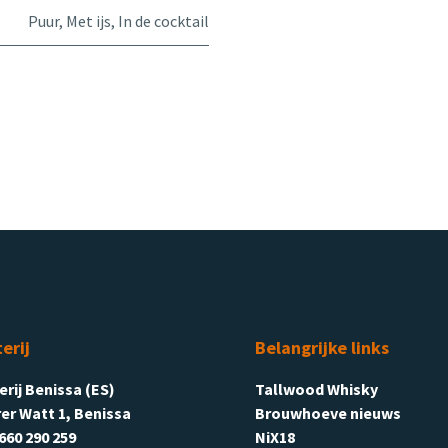
Puur
,
Met ijs
,
In de cocktail
terij
Belangrijke links
terij Benissa (ES)
Tallwood Whisky
er Watt 1, Benissa
Brouwhoeve nieuws
660 290 259
NiX18