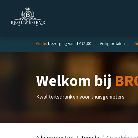
Overslaan naar inhoud
Homepage
Zakelijk
Gratis
bezorging vanaf €75,00 - Veilig betalen -
Gr
Welkom bij
BR
Kwaliteitsdranken voor thuisgenieters
Alle producten
Tequila
Corralejo te