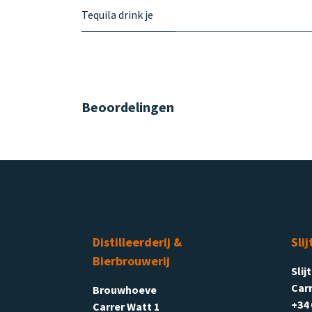
Tequila drink je
Beoordelingen
Distilleerderij &
Slij
Bierbrouwerij
Slij
Carr
Brouwhoeve
+34 
Carrer Watt 1