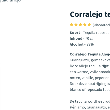
Corralejo t
(0 beoordel
Soort
- Tequila reposad
Inhoud
- 70 cl
Alcohol
- 38%
Corralejo Tequila Añe
Guanajuato, gemaakt v
Deze añejo tequila rijp
een warme, volle smaak 
noten, vanille, peper en
Door deze houtrijping i
blanco of reposado tequ
De tequila wordt geprod
Pénjamo, Guanajuato, ee