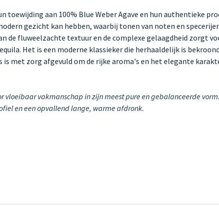
un toewijding aan 100% Blue Weber Agave en hun authentieke prod
en modern gezicht kan hebben, waarbij tonen van noten en speceri
n de fluweelzachte textuur en de complexe gelaagdheid zorgt voor
uila. Het is een moderne klassieker die herhaaldelijk is bekroon
es is met zorg afgevuld om de rijke aroma's en het elegante karak
oor vloeibaar vakmanschap in zijn meest pure en gebalanceerde vorm. 
profiel en een opvallend lange, warme afdronk.