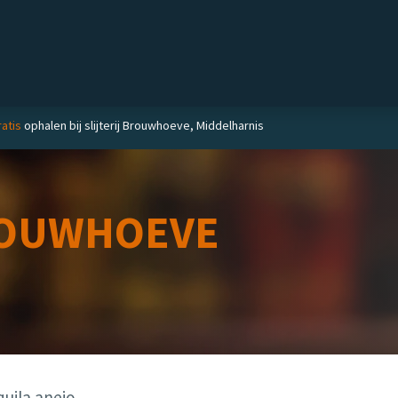
Private label
Delicatessen
Slijterij
Blog
atis
ophalen bij slijterij Brouwhoeve, Middelharnis
OUWHOEVE
quila anejo