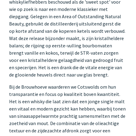
whiskyliefhebbers beschouwd als de 'sweet spot' voor
wie op zoek is naar een moderne klassieker met
diepgang. Gelegen in een Area of Outstanding Natural
Beauty, gebruikt de distilleerderij uitsluitend gerst die
op korte afstand van de koperen ketels wordt verbouwd.
Wat deze release bijzonder maakt, is zijn kristalheldere
balans; de rijping op eerste-vulling bourbonvaten
brengt vanille en kokos, terwijl de STR-vaten zorgen
voor een kristalheldere gelaagdheid van gedroogd fruit
en specerijen. Het is een drank die de vitale energie van
de glooiende heuvels direct naar uw glas brengt.
Bij de Brouwhoeve waarderen we Cotswolds om hun
transparantie en focus op kwaliteit boven kwantiteit.
Het is een whisky die laat zien dat een jonge single malt
een vitaal en modern gezicht kan hebben, waarbij tonen
van sinaasappelwarmte prachtig samensmelten met de
zoetheid van mout. De combinatie van de olieachtige
textuur en de zijdezachte afdronk zorgt voor een