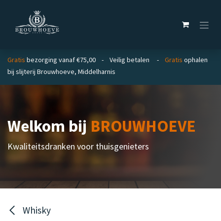
Overslaan naar inhoud
Gratis
bezorging vanaf €75,00 - Veilig betalen -
Gratis
ophalen
bij slijterij Brouwhoeve, Middelharnis
Welkom bij
BROUWHOEVE
Kwaliteitsdranken voor thuisgenieters
Whisky