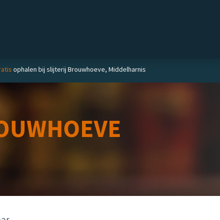
Private label
Delicatessen
Slijterij
Blog
atis
ophalen bij slijterij Brouwhoeve, Middelharnis
OUWHOEVE
aar