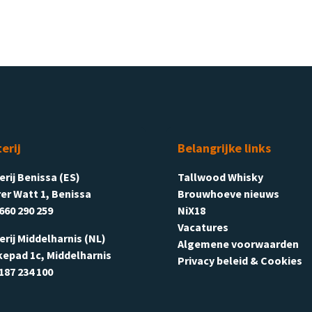
terij
Belangrijke links
terij Benissa (ES)
Tallwood Whisky
er Watt 1, Benissa
Brouwhoeve nieuws
660 290 259
NiX18
Vacatures
terij Middelharnis (NL)
Algemene voorwaarden
kepad 1c, Middelharnis
Privacy beleid & Cookies
187 234 100