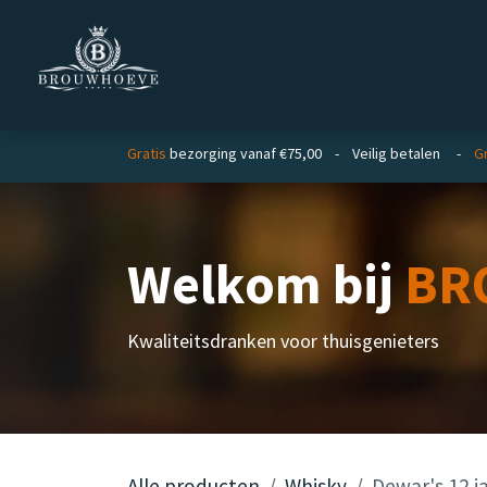
Overslaan naar inhoud
Homepage
Zakelijk
Gratis
bezorging vanaf €75,00 - Veilig betalen -
Gr
Welkom bij
BR
Kwaliteitsdranken voor thuisgenieters
Alle producten
Whisky
Dewar's 12 j