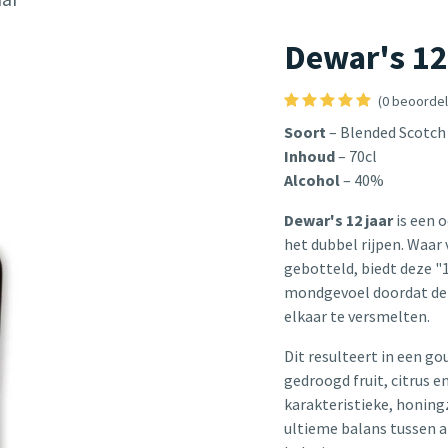
Dewar's 12
(0 beoordel
Soort
– Blended Scotch
Inhoud
– 70cl
Alcohol
– 40%
Dewar's 12 jaar
is een o
het dubbel rijpen. Waar
gebotteld, biedt deze "
mondgevoel doordat de 
elkaar te versmelten.
Dit resulteert in een g
gedroogd fruit, citrus 
karakteristieke, honing
ultieme balans tussen a