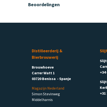
Beoordelingen
Distilleerderij &
Slij
Bierbrouwerij
Slij
Carr
Brouwhoeve
+34 
Carrer Watt 1
03720 Benissa - Spanje
Slij
Ker
Magazijn Nederland
+31 
Simon Stevinweg
Middelharnis