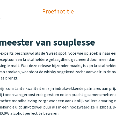
Proefnotitie
 meester van souplesse
experts beschouwd als de 'sweet spot' voor wie op zoek is naar ee
ceptuur een kristalheldere gelaagdheid gecreëerd door meer dan 4
ngle malt. Wat deze release bijzonder maakt, is zijn kristalheld
 van smaken, waardoor de whisky ongekend zacht aanvoelt in de mon
las brengt.
jn constante kwaliteit en zijn indrukwekkende palmares aan prijze
ij tonen van geroosterde gerst en noten prachtig samensmelten 
ezachte mondbeleving zorgt voor een aanzienlijk vollere ervarin
eker die uitblinkt zowel puur als in een hoogwaardige Highball. De
40,0% alcohol perfect te bewaren.