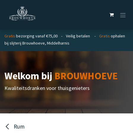
Overslaan naar inhoud
Gratis
bezorging vanaf €75,00 - Veilig betalen -
Gratis
ophalen
bij slijterij Brouwhoeve, Middelharnis
Welkom bij
BROUWHOEVE
Kwaliteitsdranken voor thuisgenieters
Rum