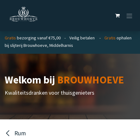
Overslaan naar inhoud
Gratis
bezorging vanaf €75,00 - Veilig betalen -
Gratis
ophalen
bij slijterij Brouwhoeve, Middelharnis
Welkom bij
BROUWHOEVE
Kwaliteitsdranken voor thuisgenieters
Rum