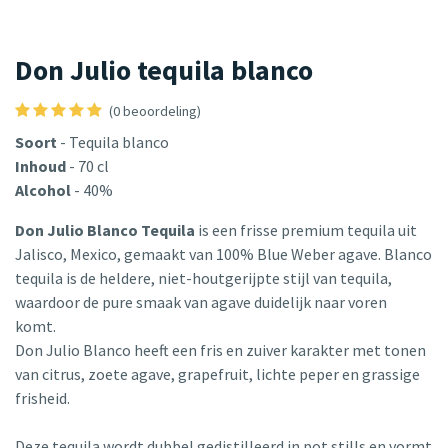
Don Julio tequila blanco
(0 beoordeling)
Soort
- Tequila blanco
Inhoud
- 70 cl
Alcohol
- 40%
Don Julio Blanco Tequila
is een frisse premium tequila uit
Jalisco, Mexico, gemaakt van 100% Blue Weber agave. Blanco
tequila is de heldere, niet-houtgerijpte stijl van tequila,
waardoor de pure smaak van agave duidelijk naar voren
komt.
Don Julio Blanco heeft een fris en zuiver karakter met tonen
van citrus, zoete agave, grapefruit, lichte peper en grassige
frisheid.
Deze tequila wordt dubbel gedistilleerd in pot stills en vormt