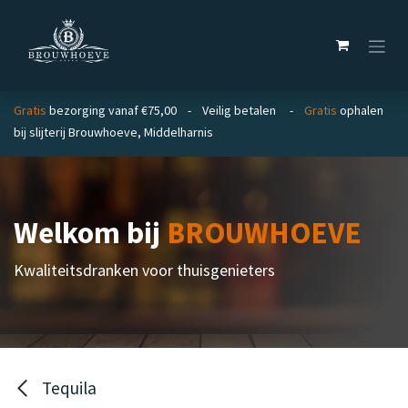
Overslaan naar inhoud
Gratis
bezorging vanaf €75,00 - Veilig betalen -
Gratis
ophalen
bij slijterij Brouwhoeve, Middelharnis
Welkom bij
BROUWHOEVE
Kwaliteitsdranken voor thuisgenieters
Tequila