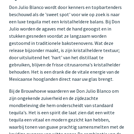
Don Julio Blanco wordt door kenners en topbartenders
beschouwd als de 'sweet spot' voor wie op zoek is naar
een luxe tequila met een kristalheldere balans. Bij Don
Julio worden de agaves met de hand geoogst en in
stukken gesneden voordat ze langzaam worden
gestoomd in traditionele baksteenovens. Wat deze
release bijzonder maakt, is zijn kristalheldere textuur;
door uitsluitend het 'hart' van het distillaat te
gebruiken, blijven de frisse citrusaroma's kristalhelder
behouden. Het is een drank die de vitale energie van de
Mexicaanse hooglanden direct naar uw glas brengt.
Bij de Brouwhoeve waarderen we Don Julio Blanco om
zijn ongekende zuiverheid en de zijdezachte
mondbeleving die hem onderscheidt van standaard
tequila's. Het is een spirit die laat zien dat een witte
tequila een vitaal en modern gezicht kan hebben,
waarbij tonen van guave prachtig samensmelten met de
kruidige nuances van witte peper. De combinatie van de