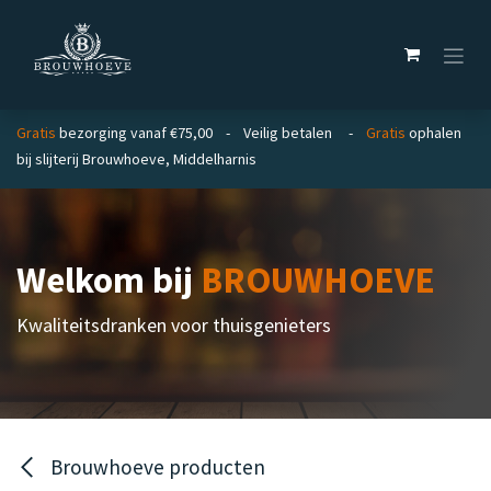
Overslaan naar inhoud
Gratis
bezorging vanaf €75,00 - Veilig betalen -
Gratis
ophalen
bij slijterij Brouwhoeve, Middelharnis
Welkom bij
BROUWHOEVE
Kwaliteitsdranken voor thuisgenieters
Brouwhoeve producten