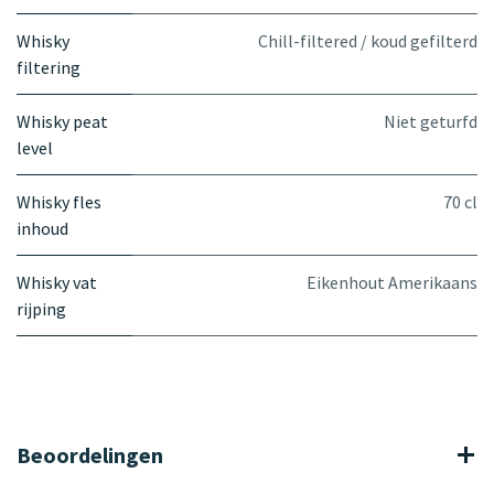
Whisky
Chill-filtered / koud gefilterd
filtering
Whisky peat
Niet geturfd
level
Whisky fles
70 cl
inhoud
Whisky vat
Eikenhout Amerikaans
rijping
Beoordelingen