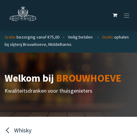
Overslaan naar inhoud
Gratis
bezorging vanaf €75,00 - Veilig betalen -
Gratis
ophalen
bij slijterij Brouwhoeve, Middelharnis
Welkom bij
BROUWHOEVE
Kwaliteitsdranken voor thuisgenieters
Whisky