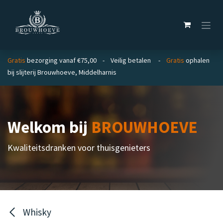
Overslaan naar inhoud
Gratis
bezorging vanaf €75,00 - Veilig betalen -
Gratis
ophalen
bij slijterij Brouwhoeve, Middelharnis
Welkom bij
BROUWHOEVE
Kwaliteitsdranken voor thuisgenieters
Whisky