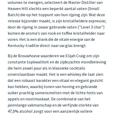
volumes te mengen, selecteert de Master Distiller van
Heaven Hill slechts een beperkt aantal vaten (Small
Batch) die op het toppunt van hun rijping zijn. Wat deze
release bijzonder maakt, is zijn kristalheldere expressie;
door de rijping in zwaar gebrande vaten ("Level 3 char")
komen de aroma's van rook en toffee kristalhelder naar
voren. Het is een drank die de vitale energie van de
Kentucky-traditie direct naar uw glas brengt.
Bij de Brouwhoeve waarderen we Elijah Craig om zijn
constante topkwaliteit en de zijdezachte mondbeleving
die hem zowel puur als in klassieke cocktails
onverslaanbaar maakt. Het is een whiskey die laat zien
dat een robuust karakter een vitaal en elegant gezicht
kan hebben, waarbij tonen van honing en gebrande
suiker prachtig samensmelten met de lichte hints van
appels en nootmuskaat. De combinatie van het
jarenlange vakmanschap en de verfijnde sterkte van
47,0% alcohol zorgt voor een aanzienlijk vollere