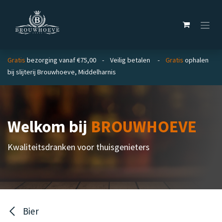
Overslaan naar inhoud
Gratis
bezorging vanaf €75,00 - Veilig betalen -
Gratis
ophalen
bij slijterij Brouwhoeve, Middelharnis
Welkom bij
BROUWHOEVE
Kwaliteitsdranken voor thuisgenieters
Bier