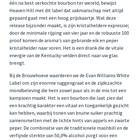
één na best verkochte bourbon ter wereld, bewijst
Heaven Hill met dit label dat vakmanschap niet altijd
gepaard gaat met een hoog prijskaartje. Wat deze
release bijzonder maakt, is zijn kristalheldere expressie;
door de minimale rijping van vier jaar en de robuuste 100
proof komen de aroma's van gebrande eik en peper
kristalhelder naar voren. Het is een drank die de vitale
energie van de Kentucky-velden direct naar uw glas
brengt.
Bij de Brouwhoeve waarderen we de Evan Williams White
Label om zijn enorme ruggengraat en de zijdezachte
mondbeleving die hem zowel puur als in de mix tot een
kampioen maakt. Het is een bourbon die laat zien dat
een krachtig karakter een vitaal en toegankelijk gezicht
kan hebben, waarbij tonen van bruine suiker prachtig
samensmelten met de lichte hints van appels en zwarte
peper. De combinatie van de traditionele mashbill en de
verfijnde sterkte van 50,0% alcohol zorgt voor een