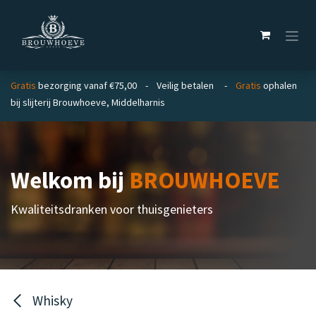
Overslaan naar inhoud
Gratis
bezorging vanaf €75,00 - Veilig betalen -
Gratis
ophalen
bij slijterij Brouwhoeve, Middelharnis
Welkom bij
BROUWHOEVE
Kwaliteitsdranken voor thuisgenieters
Whisky