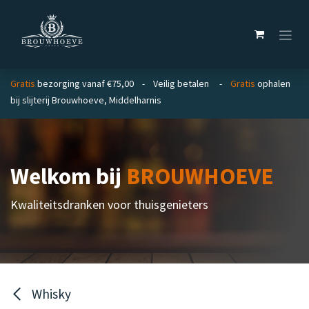
Overslaan naar inhoud
Gratis
bezorging vanaf €75,00 - Veilig betalen -
Gratis
ophalen
bij slijterij Brouwhoeve, Middelharnis
Welkom bij
BROUWHOEVE
Kwaliteitsdranken voor thuisgenieters
Whisky