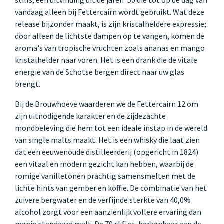
vandaag alleen bij Fettercairn wordt gebruikt. Wat deze
release bijzonder maakt, is zijn kristalheldere expressie;
door alleen de lichtste dampen op te vangen, komen de
aroma's van tropische vruchten zoals ananas en mango
kristalhelder naar voren. Het is een drank die de vitale
energie van de Schotse bergen direct naar uw glas
brengt.
Bij de Brouwhoeve waarderen we de Fettercairn 12 om
zijn uitnodigende karakter en de zijdezachte
mondbeleving die hem tot een ideale instap in de wereld
van single malts maakt. Het is een whisky die laat zien
dat een eeuwenoude distilleerderij (opgericht in 1824)
een vitaal en modern gezicht kan hebben, waarbij de
romige vanilletonen prachtig samensmelten met de
lichte hints van gember en koffie. De combinatie van het
zuivere bergwater en de verfijnde sterkte van 40,0%
alcohol zorgt voor een aanzienlijk vollere ervaring dan
menig standaard malt. De 70 cl fles, herkenbaar aan de