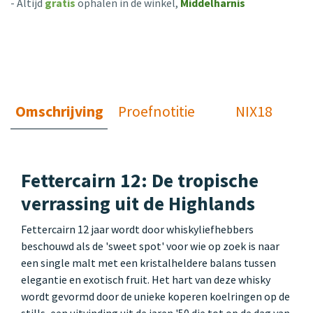
- Altijd
gratis
ophalen in de winkel,
Middelharnis
Omschrijving
Proefnotitie
NIX18
Fettercairn 12: De tropische
verrassing uit de Highlands
Fettercairn 12 jaar wordt door whiskyliefhebbers
beschouwd als de 'sweet spot' voor wie op zoek is naar
een single malt met een kristalheldere balans tussen
elegantie en exotisch fruit. Het hart van deze whisky
wordt gevormd door de unieke koperen koelringen op de
stills, een uitvinding uit de jaren '50 die tot op de dag van