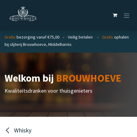
Overslaan naar inhoud
Gratis
bezorging vanaf €75,00 - Veilig betalen -
Gratis
ophalen
bij slijterij Brouwhoeve, Middelharnis
Welkom bij
BROUWHOEVE
Kwaliteitsdranken voor thuisgenieters
Whisky