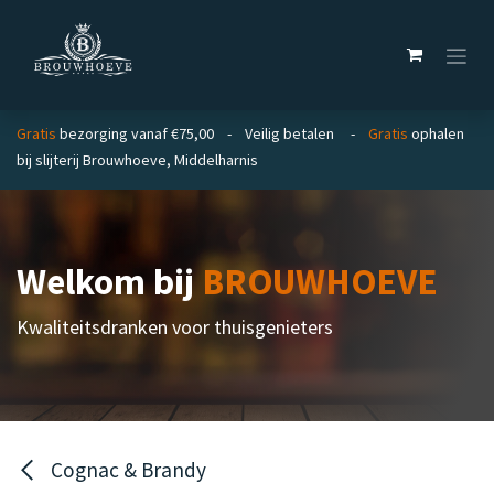
Overslaan naar inhoud
Gratis
bezorging vanaf €75,00 - Veilig betalen -
Gratis
ophalen
bij slijterij Brouwhoeve, Middelharnis
Welkom bij
BROUWHOEVE
Kwaliteitsdranken voor thuisgenieters
Cognac & Brandy