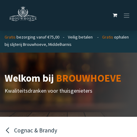
Overslaan naar inhoud
Gratis
bezorging vanaf €75,00 - Veilig betalen -
Gratis
ophalen
bij slijterij Brouwhoeve, Middelharnis
Welkom bij
BROUWHOEVE
Kwaliteitsdranken voor thuisgenieters
Cognac & Brandy