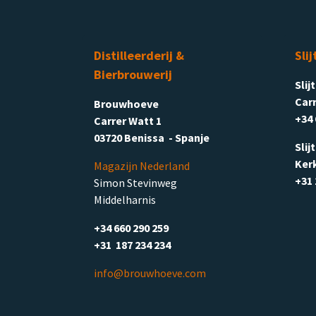
Distilleerderij &
Slij
Bierbrouwerij
Slij
Carr
Brouwhoeve
+34 
Carrer Watt 1
03720 Benissa - Spanje
Slij
Ker
Magazijn Nederland
+31 
Simon Stevinweg
Middelharnis
+34 660 290 259
+31 187 234 234
info@brouwhoeve.com