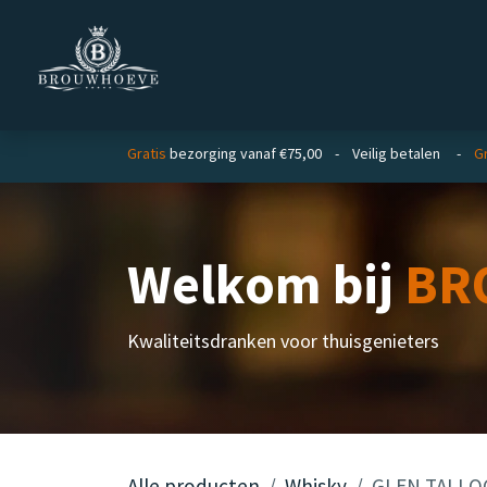
Overslaan naar inhoud
Homepage
Zakelijk
Gratis
bezorging vanaf €75,00 - Veilig betalen -
Gr
Welkom bij
BR
Kwaliteitsdranken voor thuisgenieters
Alle producten
Whisky
GLEN TALLOC