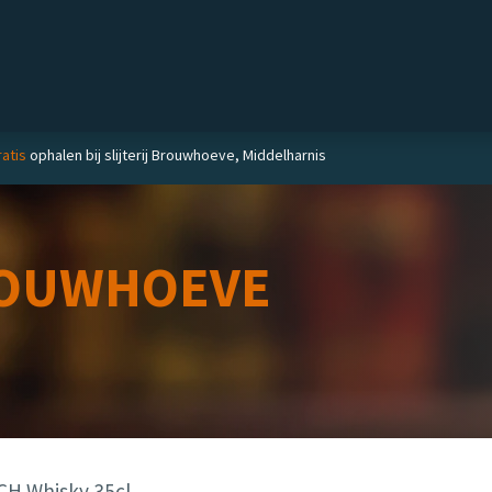
Private label
Delicatessen
Slijterij
Blog
atis
ophalen bij slijterij Brouwhoeve, Middelharnis
OUWHOEVE
H Whisky 35cl