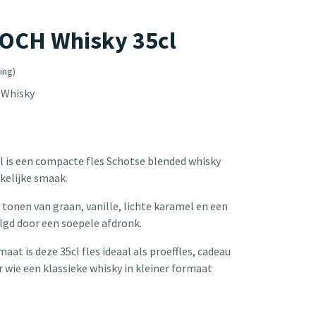
OCH Whisky 35cl
ing)
 Whisky
l is een compacte fles Schotse blended whisky
kelijke smaak.
 tonen van graan, vanille, lichte karamel en een
lgd door een soepele afdronk.
t is deze 35cl fles ideaal als proeffles, cadeau
r wie een klassieke whisky in kleiner formaat