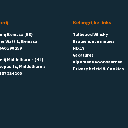
terij
Belangrijke links
terij Benissa (ES)
Tallwood Whisky
er Watt 1, Benissa
Brouwhoeve nieuws
660 290 259
NiX18
Vacatures
terij Middelharnis (NL)
Algemene voorwaarden
kepad 1c, Middelharnis
Privacy beleid & Cookies
187 234 100