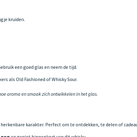
gje kruiden.
 Gebruik een goed glas en neem de tijd.
kers als Old Fashioned of Whisky Sour.
 hoe aroma en smaak zich ontwikkelen in het glas.
 herkenbare karakter. Perfect om te ontdekken, te delen of cadeau
g nog
en geniet binnenkort van dit whisky.