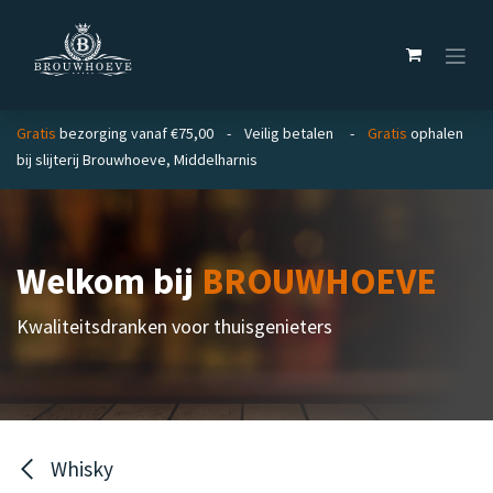
Overslaan naar inhoud
Gratis
bezorging vanaf €75,00 - Veilig betalen -
Gratis
ophalen
bij slijterij Brouwhoeve, Middelharnis
Welkom bij
BROUWHOEVE
Kwaliteitsdranken voor thuisgenieters
Whisky