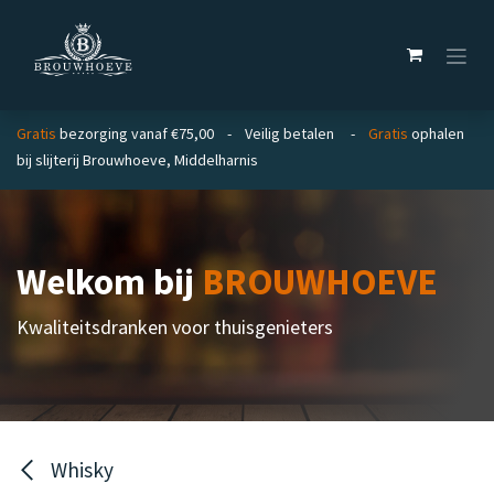
Overslaan naar inhoud
Gratis
bezorging vanaf €75,00 - Veilig betalen -
Gratis
ophalen
bij slijterij Brouwhoeve, Middelharnis
Welkom bij
BROUWHOEVE
Kwaliteitsdranken voor thuisgenieters
Whisky