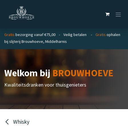
Overslaan naar inhoud
Gratis
bezorging vanaf €75,00 - Veilig betalen -
Gratis
ophalen
bij slijterij Brouwhoeve, Middelharnis
Welkom bij
BROUWHOEVE
Kwaliteitsdranken voor thuisgenieters
Whisky