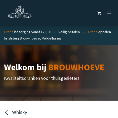
Overslaan naar inhoud
Gratis
bezorging vanaf €75,00 - Veilig betalen -
Gratis
ophalen
bij slijterij Brouwhoeve, Middelharnis
Welkom bij
BROUWHOEVE
Kwaliteitsdranken voor thuisgenieters
Whisky