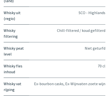
(land)
Whisky uit
SCO - Highlands
(regio)
Whisky
Chill-filtered / koud gefilterd
filtering
Whisky peat
Niet geturfd
level
Whisky fles
70 cl
inhoud
Whisky vat
Ex-bourbon casks
,
Ex-Wijnvaten zoete wijn
rijping