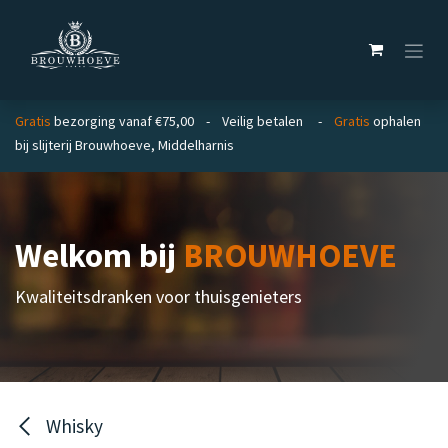
Overslaan naar inhoud
Gratis
bezorging vanaf €75,00 - Veilig betalen -
Gratis
ophalen
bij slijterij Brouwhoeve, Middelharnis
Welkom bij
BROUWHOEVE
Kwaliteitsdranken voor thuisgenieters
Whisky