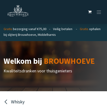
Overslaan naar inhoud
Gratis
bezorging vanaf €75,00 - Veilig betalen -
Gratis
ophalen
bij slijterij Brouwhoeve, Middelharnis
Welkom bij
BROUWHOEVE
Kwaliteitsdranken voor thuisgenieters
Whisky