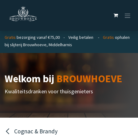
Overslaan naar inhoud
Gratis
bezorging vanaf €75,00 - Veilig betalen -
Gratis
ophalen
bij slijterij Brouwhoeve, Middelharnis
Welkom bij
BROUWHOEVE
Kwaliteitsdranken voor thuisgenieters
Cognac & Brandy