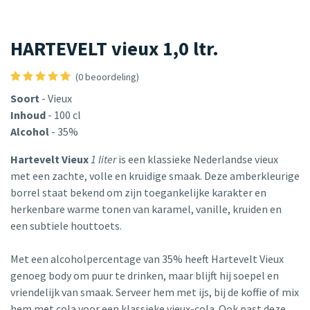
HARTEVELT vieux 1,0 ltr.
(0 beoordeling)
Soort
- Vieux
Inhoud
- 100 cl
Alcohol
- 35%
Hartevelt Vieux
1 liter
is een klassieke Nederlandse vieux
met een zachte, volle en kruidige smaak. Deze amberkleurige
borrel staat bekend om zijn toegankelijke karakter en
herkenbare warme tonen van karamel, vanille, kruiden en
een subtiele houttoets.
Met een alcoholpercentage van 35% heeft Hartevelt Vieux
genoeg body om puur te drinken, maar blijft hij soepel en
vriendelijk van smaak. Serveer hem met ijs, bij de koffie of mix
hem met cola voor een klassieke vieux-cola. Ook past deze