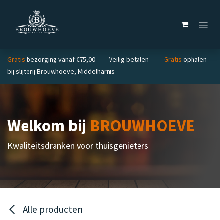
Overslaan naar inhoud
Gratis
bezorging vanaf €75,00 - Veilig betalen -
Gratis
ophalen
bij slijterij Brouwhoeve, Middelharnis
Welkom bij
BROUWHOEVE
Kwaliteitsdranken voor thuisgenieters
Alle producten