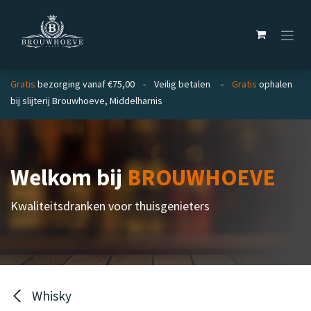
Overslaan naar inhoud
Gratis
bezorging vanaf €75,00 - Veilig betalen -
Gratis
ophalen
bij slijterij Brouwhoeve, Middelharnis
Welkom bij
BROUWHOEVE
Kwaliteitsdranken voor thuisgenieters
Whisky