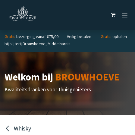
Overslaan naar inhoud
Gratis
bezorging vanaf €75,00 - Veilig betalen -
Gratis
ophalen
bij slijterij Brouwhoeve, Middelharnis
Welkom bij
BROUWHOEVE
Kwaliteitsdranken voor thuisgenieters
Whisky