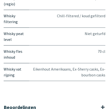
(regio)
Whisky
Chill-filtered / koud gefilterd
filtering
Whisky peat
Niet geturfd
level
Whisky fles
70 cl
inhoud
Whisky vat
Eikenhout Amerikaans
,
Ex-Sherry casks
,
Ex-
rijping
bourbon casks
Beoordelingen