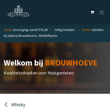
Overslaan naar inhoud
Gratis
bezorging vanaf €75,00 - Veilig betalen -
Gratis
ophalen
bij slijterij Brouwhoeve, Middelharnis
Welkom bij
BROUWHOEVE
Kwaliteitsdranken voor thuisgenieters
Whisky