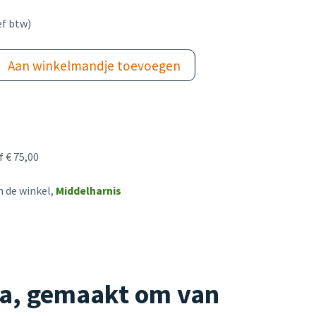
ef btw)
Aan winkelmandje toevoegen
 € 75,00
n de winkel,
Middelharnis
ma, gemaakt om van