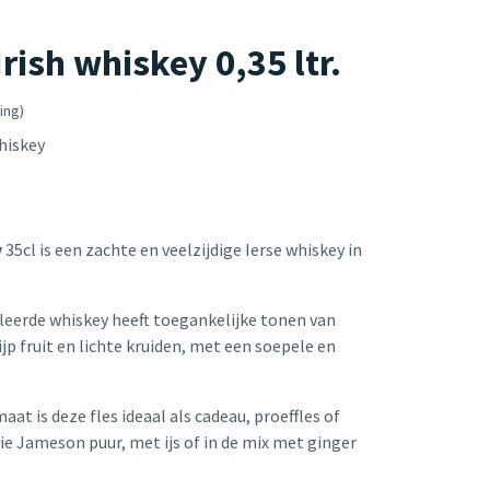
ish whiskey 0,35 ltr.
ing)
hiskey
y
35cl is een zachte en veelzijdige Ierse whiskey in
lleerde whiskey heeft toegankelijke tonen van
ijp fruit en lichte kruiden, met een soepele en
t is deze fles ideaal als cadeau, proeffles of
ie Jameson puur, met ijs of in de mix met ginger