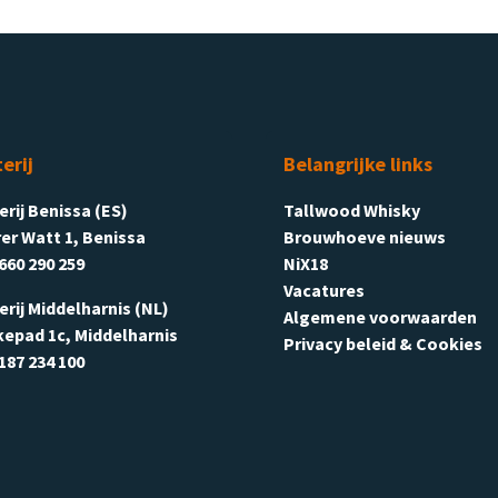
terij
Belangrijke links
terij Benissa (ES)
Tallwood Whisky
er Watt 1, Benissa
Brouwhoeve nieuws
660 290 259
NiX18
Vacatures
terij Middelharnis (NL)
Algemene voorwaarden
kepad 1c, Middelharnis
Privacy beleid & Cookies
187 234 100