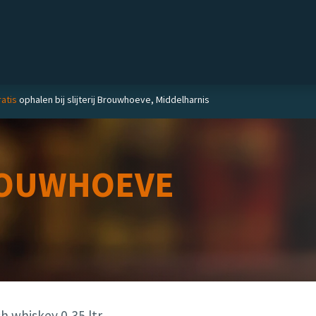
Private label
Delicatessen
Slijterij
Blog
atis
ophalen bij slijterij Brouwhoeve, Middelharnis
OUWHOEVE
h whiskey 0,35 ltr.