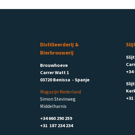
Distilleerderij &
Slij
Bierbrouwerij
Slij
Carr
Brouwhoeve
+34 
Carrer Watt 1
03720 Benissa - Spanje
Slij
Ker
Magazijn Nederland
+31 
Simon Stevinweg
Middelharnis
+34 660 290 259
+31 187 234 234