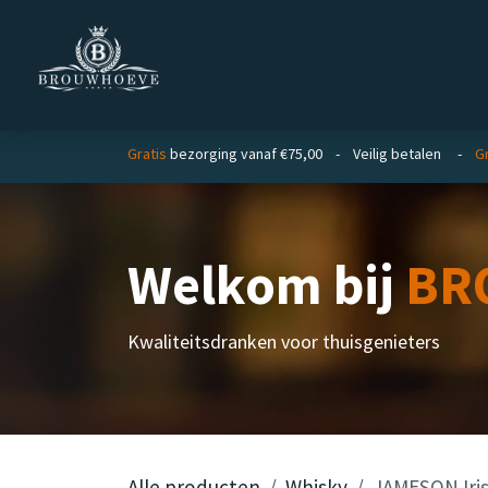
Overslaan naar inhoud
Homepage
Zakelijk
Gratis
bezorging vanaf €75,00 - Veilig betalen -
Gr
Welkom bij
BR
Kwaliteitsdranken voor thuisgenieters
Alle producten
Whisky
JAMESON Iris