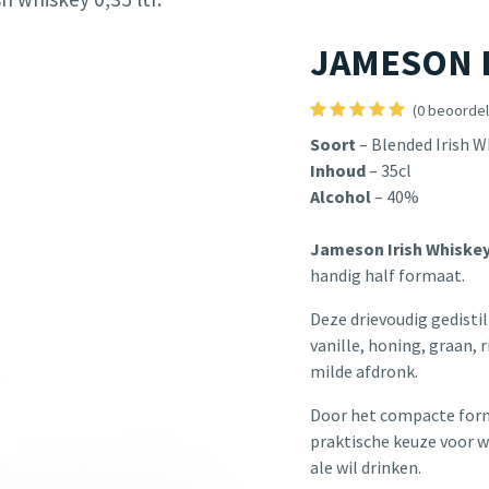
JAMESON Ir
(0 beoordel
Soort
– Blended Irish W
Inhoud
– 35cl
Alcohol
– 40%
Jameson Irish Whiske
handig half formaat.
Deze drievoudig gedisti
vanille, honing, graan, r
milde afdronk.
Door het compacte formaa
praktische keuze voor w
ale wil drinken.