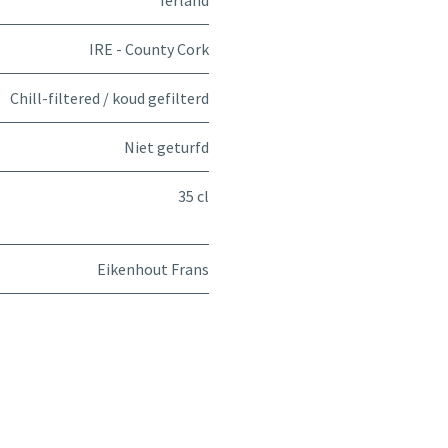
Ierland
IRE - County Cork
Chill-filtered / koud gefilterd
Niet geturfd
35 cl
Eikenhout Frans