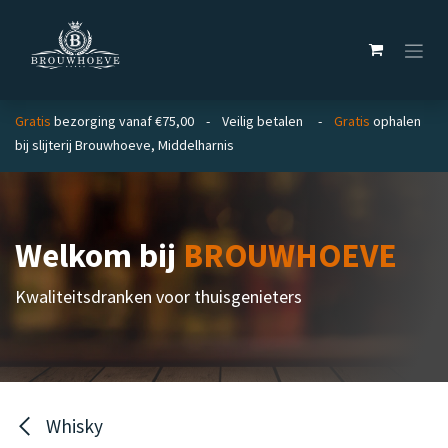
Overslaan naar inhoud
Gratis
bezorging vanaf €75,00 - Veilig betalen -
Gratis
ophalen
bij slijterij Brouwhoeve, Middelharnis
Welkom bij
BROUWHOEVE
Kwaliteitsdranken voor thuisgenieters
Whisky