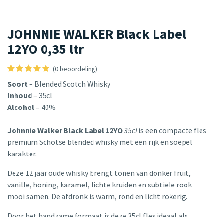
JOHNNIE WALKER Black Label
12YO 0,35 ltr
(0 beoordeling)
Soort
– Blended Scotch Whisky
Inhoud
– 35cl
Alcohol
– 40%
Johnnie Walker Black Label 12YO
35cl
is een compacte fles
premium Schotse blended whisky met een rijk en soepel
karakter.
Deze 12 jaar oude whisky brengt tonen van donker fruit,
vanille, honing, karamel, lichte kruiden en subtiele rook
mooi samen. De afdronk is warm, rond en licht rokerig.
Door het handzame formaat is deze 35cl fles ideaal als