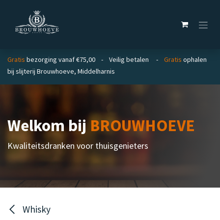
Overslaan naar inhoud
Gratis
bezorging vanaf €75,00 - Veilig betalen -
Gratis
ophalen
bij slijterij Brouwhoeve, Middelharnis
Welkom bij
BROUWHOEVE
Kwaliteitsdranken voor thuisgenieters
Whisky